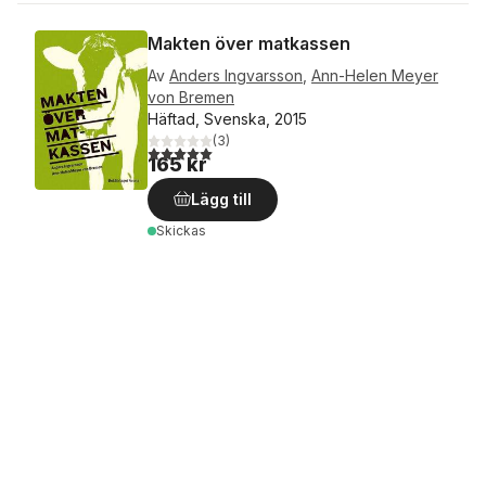
Makten över matkassen
Av
Anders Ingvarsson
,
Ann-Helen Meyer
von Bremen
Häftad, Svenska, 2015
(
3
)
5,0
utav 5 stjärnor. Totalt antal röster:
165 kr
Lägg till
Skickas