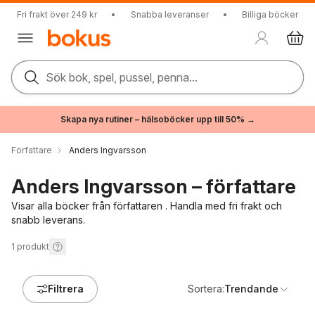
Fri frakt över 249 kr
•
Snabba leveranser
•
Billiga böcker
Sök bok, spel, pussel, penna...
Skapa nya rutiner – hälsoböcker upp till 50% →
Författare
Anders Ingvarsson
Anders Ingvarsson – författare
Visar alla böcker från författaren . Handla med fri frakt och
snabb leverans.
1
produkt
Filtrera
Sortera:
Trendande