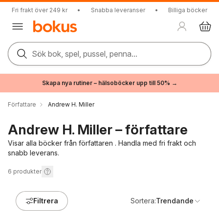
Fri frakt över 249 kr
•
Snabba leveranser
•
Billiga böcker
Sök bok, spel, pussel, penna...
Skapa nya rutiner – hälsoböcker upp till 50% →
Författare
Andrew H. Miller
Andrew H. Miller – författare
Visar alla böcker från författaren . Handla med fri frakt och
snabb leverans.
6
produkter
Filtrera
Sortera:
Trendande