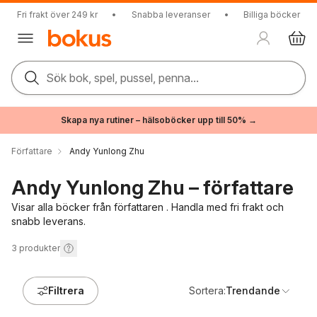
Fri frakt över 249 kr
•
Snabba leveranser
•
Billiga böcker
Sök bok, spel, pussel, penna...
Skapa nya rutiner – hälsoböcker upp till 50% →
Författare
Andy Yunlong Zhu
Andy Yunlong Zhu – författare
Visar alla böcker från författaren . Handla med fri frakt och
snabb leverans.
3
produkter
Filtrera
Sortera:
Trendande