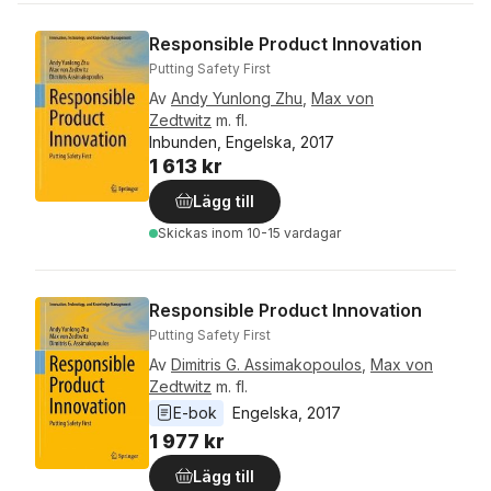
Responsible Product Innovation
Putting Safety First
Av
Andy Yunlong Zhu
,
Max von
Zedtwitz
m. fl.
Inbunden, Engelska, 2017
1 613 kr
Lägg till
Skickas
inom 10-15 vardagar
Responsible Product Innovation
Putting Safety First
Av
Dimitris G. Assimakopoulos
,
Max von
Zedtwitz
m. fl.
E-bok
Engelska
, 
2017
1 977 kr
Lägg till