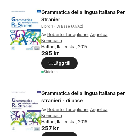
Grammatica della lingua italiana Per
Stranieri
Libro 1 - Di Base (A1/A2)
Av
Roberto Tartaglione
,
Angelica
Benincasa
Häftad, Italienska, 2015
295 kr
Lägg till
Skickas
Grammatica della lingua italiana per
stranieri - di base
Av
Roberto Tartaglione
,
Angelica
Benincasa
Häftad, Italienska, 2016
257 kr