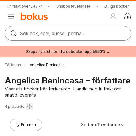
Fri frakt över 249 kr
•
Snabba leveranser
•
Billiga böcker
Sök bok, spel, pussel, penna...
Skapa nya rutiner – hälsoböcker upp till 50% →
Författare
Angelica Benincasa
Angelica Benincasa – författare
Visar alla böcker från författaren . Handla med fri frakt och
snabb leverans.
4
produkter
Filtrera
Sortera:
Trendande