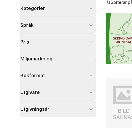
Sorterar p
Kategorier
Böcker
Språk
Språk och ordböcker
2
Psykologi och pedagogik
1
Pris
Visa fler
Visa fler
Miljömärkning
Bokformat
Utgivare
Utgivningsår