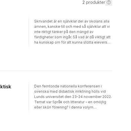
2
produkter
Skrivandet är en självklar del av skolans alla
ämnen, kanske till och med så självklar att vi
inte riktigt tänker på den mängd av
färdigheter som ingår. Så vad är då viktigt att
ha kunskap om för att kunna stötta elevers
skrivutveckling? Och hur går man till väga rent
praktiskt?I den här boken tar författarna
avstamp i skrivdidaktisk forskning. I tydliga
resonemang lyfter de fram en rad viktiga
aspekter på skrivande och skrivundervisning,
men också hur vi kan förstå dem i samspel
och som en helhet. I kapitlen ryms bland
mycket annat interaktionen mellan läsande
ktisk
Den femtonde nationella konferensen i
och skrivande, multimodalt skrivande,
svenska med didaktisk inriktning hölls vid
skrivande genom dataspelande och lek,
Lunds universitet den 23-24 november 2022.
svårigheter i skrivande och skrivande i
Temat var Språk och litteratur - en omöjlig
flerspråkiga klassrum. Målet är att ge lärare
eller skön förening? I denna volym
redskap för att tänka bredare och djupare om
presenteras dom tre plenarföreläsarna samt
sin skriv­undervisning och därmed kunna
ett urval av sektionsbidragen. Texterna är på
utveckla den.Boken riktar sig till såväl
svenska, danska och norska, och inbegriper
lärarstudenter som lärare i grundskolan.
nära nog hela forskningsfältet svenska med