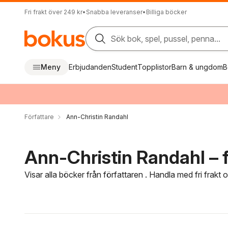
Fri frakt över 249 kr
•
Snabba leveranser
•
Billiga böcker
Sök bok, spel, pussel, penna...
Meny
Erbjudanden
Student
Topplistor
Barn & ungdom
B
Författare
Ann-Christin Randahl
Ann-Christin Randahl – f
Visar alla böcker från författaren . Handla med fri frakt
Hoppa över filtreringsmeny