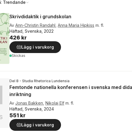
å:
Trendande
Skrivdidaktik i grundskolan
Av
Ann-Christin Randahl
,
Anna Maria Hipkiss
m. fl.
Häftad, Svenska, 2022
426 kr
Lägg i varukorg
Skickas
Del 8 - Studia Rhetorica Lundensia
Femtonde nationella konferensen i svenska med dida
inriktning
Av
Jonas Bakken
,
Nikolaj Elf
m. fl.
Häftad, Svenska, 2024
551 kr
Lägg i varukorg