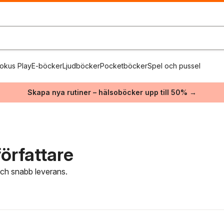
okus Play
E-böcker
Ljudböcker
Pocketböcker
Spel och pussel
Skapa nya rutiner – hälsoböcker upp till 50% →
örfattare
 och snabb leverans.