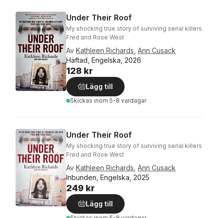
Under Their Roof
My shocking true story of surviving serial killers
Fred and Rose West
Av
Kathleen Richards
,
Ann Cusack
Häftad, Engelska, 2026
128 kr
Lägg till
Skickas
inom 5-8 vardagar
Under Their Roof
My shocking true story of surviving serial killers
Fred and Rose West
Av
Kathleen Richards
,
Ann Cusack
Inbunden, Engelska, 2025
249 kr
Lägg till
Skickas
inom 5-8 vardagar