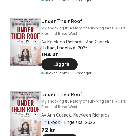
Under Their Roof
My shocking true story of surviving serial killers
Fred and Rose West
Av
Kathleen Richards
,
Ann Cusack
Häftad, Engelska, 2025
194 kr
Lägg till
Skickas
inom 5-8 vardagar
Under Their Roof
My shocking true story of surviving serial killers
Fred and Rose West
Av
Ann Cusack
,
Kathleen Richards
E-bok
Engelska
, 
2025
72 kr