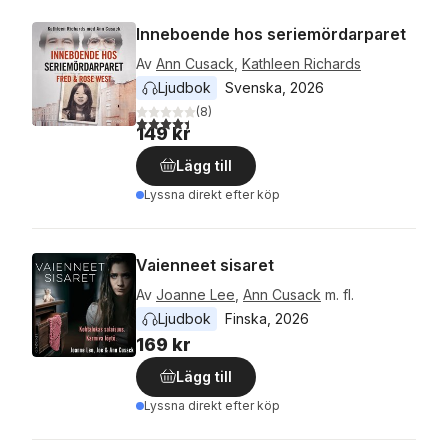
Inneboende hos seriemördarparet
Av
Ann Cusack
,
Kathleen Richards
Ljudbok
Svenska
, 
2026
(
8
)
4,4
utav 5 stjärnor. Totalt antal röster:
149 kr
Lägg till
Lyssna direkt efter köp
Vaienneet sisaret
Av
Joanne Lee
,
Ann Cusack
m. fl.
Ljudbok
Finska
, 
2026
169 kr
Lägg till
Lyssna direkt efter köp