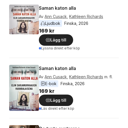
Saman katon alla
Av
Ann Cusack
,
Kathleen Richards
Ljudbok
Finska
, 
2026
169 kr
Lägg till
Lyssna direkt efter köp
Saman katon alla
Av
Ann Cusack
,
Kathleen Richards
m. fl.
E-bok
Finska
, 
2026
169 kr
Lägg till
Läs direkt efter köp