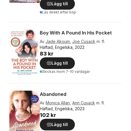
Lägg till
Läs direkt efter köp
Boy With A Pound In His Pocket
Av
Jade Akoum
,
Joe Cusack
m. fl.
Häftad, Engelska, 2022
83 kr
Lägg till
Skickas
inom 7-10 vardagar
Abandoned
Av
Monica Allan
,
Ann Cusack
m. fl.
Häftad, Engelska, 2023
102 kr
Lägg till