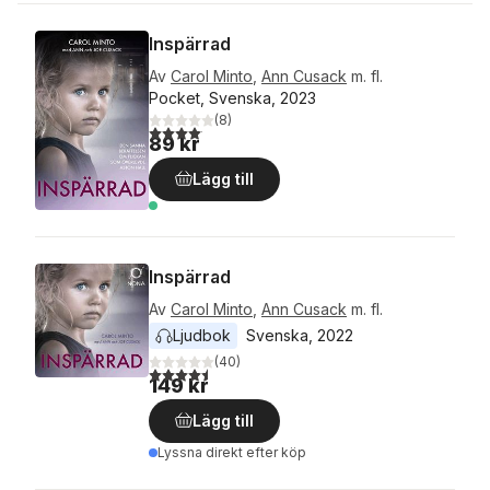
Inspärrad
Av
Carol Minto
,
Ann Cusack
m. fl.
Pocket, Svenska, 2023
(
8
)
4,1
utav 5 stjärnor. Totalt antal röster:
89 kr
Lägg till
Inspärrad
Av
Carol Minto
,
Ann Cusack
m. fl.
Ljudbok
Svenska
, 
2022
(
40
)
4,5
utav 5 stjärnor. Totalt antal röster:
149 kr
Lägg till
Lyssna direkt efter köp