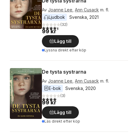
De tysta systrarna
Av
Joanne Lee
,
Ann Cusack
m. fl.
Ljudbok
Svenska
, 
2021
(
32
)
4,4
utav 5 stjärnor. Totalt antal röster:
99 kr
Lägg till
Lyssna direkt efter köp
De tysta systrarna
Av
Joanne Lee
,
Ann Cusack
m. fl.
E-bok
Svenska
, 
2020
(
3
)
4,0
utav 5 stjärnor. Totalt antal röster:
99 kr
Lägg till
Läs direkt efter köp