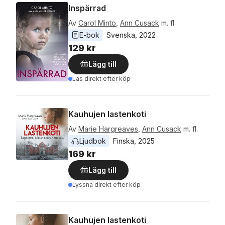
Inspärrad
Av
Carol Minto
,
Ann Cusack
m. fl.
E-bok
Svenska
, 
2022
129 kr
Lägg till
Läs direkt efter köp
Kauhujen lastenkoti
Av
Marie Hargreaves
,
Ann Cusack
m. fl.
Ljudbok
Finska
, 
2025
169 kr
Lägg till
Lyssna direkt efter köp
Kauhujen lastenkoti