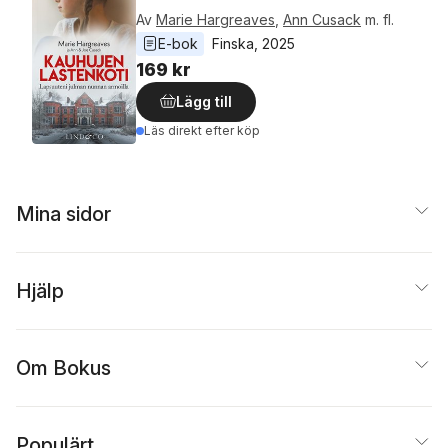
Av
Marie Hargreaves
,
Ann Cusack
m. fl.
E-bok
Finska
, 
2025
169 kr
Lägg till
Läs direkt efter köp
Mina sidor
Hjälp
Om Bokus
Populärt