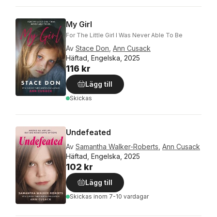
My Girl
For The Little Girl I Was Never Able To Be
Av
Stace Don
,
Ann Cusack
Häftad, Engelska, 2025
116 kr
Lägg till
Skickas
Undefeated
Av
Samantha Walker-Roberts
,
Ann Cusack
Häftad, Engelska, 2025
102 kr
Lägg till
Skickas
inom 7-10 vardagar