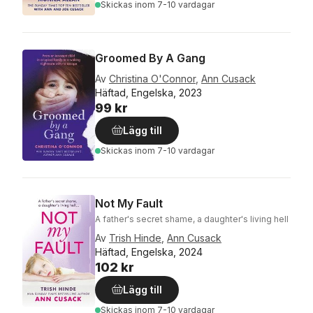
Skickas
inom 7-10 vardagar
Groomed By A Gang
Av
Christina O'Connor
,
Ann Cusack
Häftad, Engelska, 2023
99 kr
Lägg till
Skickas
inom 7-10 vardagar
Not My Fault
A father's secret shame, a daughter's living hell
Av
Trish Hinde
,
Ann Cusack
Häftad, Engelska, 2024
102 kr
Lägg till
Skickas
inom 7-10 vardagar