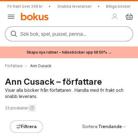
Fri frakt över 249 kr
•
Snabba leveranser
•
Billiga böcker
Sök bok, spel, pussel, penna...
Skapa nya rutiner – hälsoböcker upp till 50% →
Författare
Ann Cusack
Ann Cusack – författare
Visar alla böcker från författaren . Handla med fri frakt och
snabb leverans.
23
produkter
Filtrera
Sortera:
Trendande