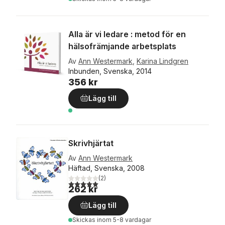
Alla är vi ledare : metod för en
hälsofrämjande arbetsplats
Av
Ann Westermark
,
Karina Lindgren
Inbunden, Svenska, 2014
356 kr
Lägg till
Skrivhjärtat
Av
Ann Westermark
Häftad, Svenska, 2008
(
2
)
5,0
utav 5 stjärnor. Totalt antal röster:
262 kr
Lägg till
Skickas
inom 5-8 vardagar