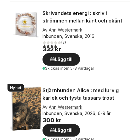
Skrivandets energi : skriv i
strömmen mellan känt och okänt
Av
Ann Westermark
Inbunden, Svenska, 2016
(
2
)
4,0
utav 5 stjärnor. Totalt antal röster:
332 kr
Lägg till
Skickas
inom 5-8 vardagar
Nyhet
Stjärnhunden Alice : med lurvig
kärlek och tysta tassars tröst
Av
Ann Westermark
Inbunden, Svenska, 2026, 6-9 år
300 kr
Lägg till
Skickas
inom 5-8 vardagar