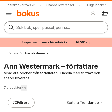
Fri frakt över 249 kr
•
Snabba leveranser
•
Billiga böcker
Sök bok, spel, pussel, penna...
Skapa nya rutiner – hälsoböcker upp till 50% →
Författare
Ann Westermark
Ann Westermark – författare
Visar alla böcker från författaren . Handla med fri frakt och
snabb leverans.
7
produkter
Filtrera
Sortera:
Trendande