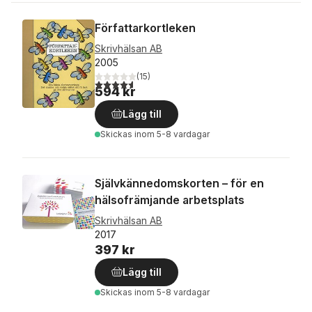
Författarkortleken
Skrivhälsan AB
2005
(
15
)
4,6
utav 5 stjärnor. Totalt antal röster:
594 kr
Lägg till
Skickas
inom 5-8 vardagar
Självkännedomskorten – för en
hälsofrämjande arbetsplats
Skrivhälsan AB
2017
397 kr
Lägg till
Skickas
inom 5-8 vardagar