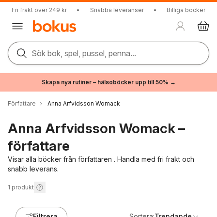
Fri frakt över 249 kr
•
Snabba leveranser
•
Billiga böcker
Sök bok, spel, pussel, penna...
Skapa nya rutiner – hälsoböcker upp till 50% →
Författare
Anna Arfvidsson Womack
Anna Arfvidsson Womack –
författare
Visar alla böcker från författaren . Handla med fri frakt och
snabb leverans.
1
produkt
Filtrera
Sortera:
Trendande