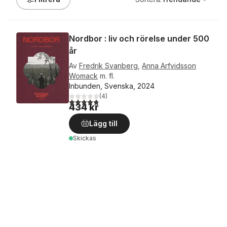
Nordbor : liv och rörelse under 500
år
Av
Fredrik Svanberg
,
Anna Arfvidsson
Womack
m. fl.
Inbunden, Svenska, 2024
(
4
)
4,8
utav 5 stjärnor. Totalt antal röster:
434 kr
Lägg till
Skickas