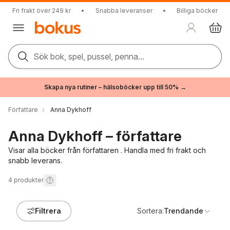
Fri frakt över 249 kr
•
Snabba leveranser
•
Billiga böcker
Sök bok, spel, pussel, penna...
Skapa nya rutiner – hälsoböcker upp till 50% →
Författare
Anna Dykhoff
Anna Dykhoff – författare
Visar alla böcker från författaren . Handla med fri frakt och
snabb leverans.
4
produkter
Filtrera
Sortera:
Trendande