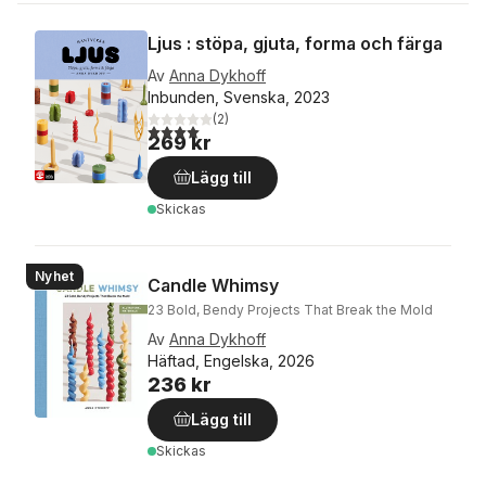
Ljus : stöpa, gjuta, forma och färga
Av
Anna Dykhoff
Inbunden, Svenska, 2023
(
2
)
4,0
utav 5 stjärnor. Totalt antal röster:
269 kr
Lägg till
Skickas
Nyhet
Candle Whimsy
23 Bold, Bendy Projects That Break the Mold
Av
Anna Dykhoff
Häftad, Engelska, 2026
236 kr
Lägg till
Skickas