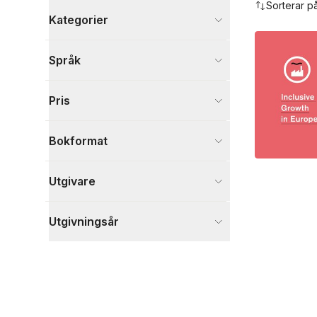
Sorterar p
Kategorier
Böcker
Språk
Ekonomi och Ledarskap
1
Visa fler
Pris
Visa fler
Bokformat
Utgivare
Utgivningsår