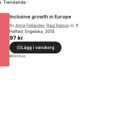
å:
Trendande
Inclusive growth in Europe
Av
Anna Felländer
,
Raul Ramos
m. fl.
Häftad, Engelska, 2014
97 kr
Lägg i varukorg
Skickas