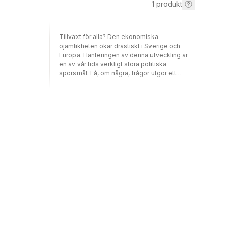
1
produkt
Tillväxt för alla? Den ekonomiska
ojämlikheten ökar drastiskt i Sverige och
Europa. Hanteringen av denna utveckling är
en av vår tids verkligt stora politiska
spörsmål. Få, om några, frågor utgör ett
större liberalt dilemma än samhällets
potentiella roll för att på politisk väg råda bot
på ekonomisk ojämlikhet. Vi vill skydda de
individuella rättigheterna från kollektiv och
stat, men samtidigt säkerställa
självförverkligande och yrkesmässig
rörlighet för alla – oavsett börd och bakgrund.
Hur långt kan en enskild individ förväntas
klättra under en enda livstid? När har vi
ekonomisk och social mobilitet på riktigt –
och när är den bara en gäckande utopi?
”Inclusive Growth in Europe” är den senaste
utgåvan på Bertil Ohlin Förlag. Här diskuterar
ett antal forskare och skribenter de
bakomliggande orsakerna till den ökande
ekonomiska ojämlikheten i Europa, dess