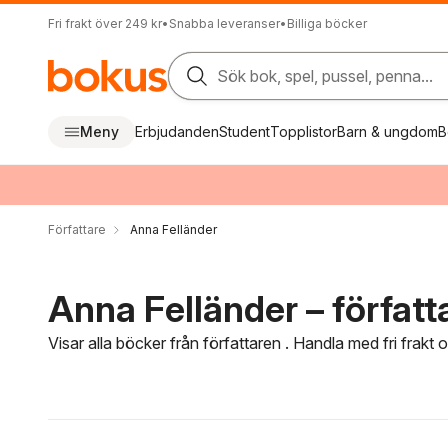
Fri frakt över 249 kr
•
Snabba leveranser
•
Billiga böcker
Sök bok, spel, pussel, penna...
Meny
Erbjudanden
Student
Topplistor
Barn & ungdom
B
Författare
Anna Felländer
Anna Felländer – författ
Visar alla böcker från författaren . Handla med fri frakt
Hoppa över filtreringsmeny