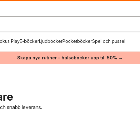
okus Play
E-böcker
Ljudböcker
Pocketböcker
Spel och pussel
Skapa nya rutiner – hälsoböcker upp till 50% →
are
 och snabb leverans.