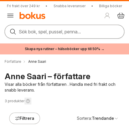
Fri frakt över 249 kr
•
Snabba leveranser
•
Billiga böcker
Sök bok, spel, pussel, penna...
Skapa nya rutiner – hälsoböcker upp till 50% →
Författare
Anne Saari
Anne Saari – författare
Visar alla böcker från författaren . Handla med fri frakt och
snabb leverans.
3
produkter
Filtrera
Sortera:
Trendande