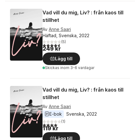
Vad vill du mig, Liv? : från kaos till
stillhet
Av
Anne Saari
Häftad, Svenska, 2022
(
5
)
4,6
utav 5 stjärnor. Totalt antal röster:
249 kr
Lägg till
Skickas
inom 3-6 vardagar
Vad vill du mig, Liv? : från kaos till
stillhet
Av
Anne Saari
E-bok
Svenska
, 
2022
(
1
)
4,0
utav 5 stjärnor. Totalt antal röster:
119 kr
Lägg till