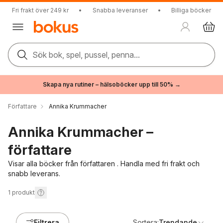
Fri frakt över 249 kr
•
Snabba leveranser
•
Billiga böcker
Sök bok, spel, pussel, penna...
Skapa nya rutiner – hälsoböcker upp till 50% →
Författare
Annika Krummacher
Annika Krummacher –
författare
Visar alla böcker från författaren . Handla med fri frakt och
snabb leverans.
1
produkt
Filtrera
Sortera:
Trendande