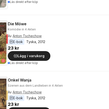
Läs direkt efter köp
Die Möwe
Komödie in 4 Akten
Av
Anton Tschechow
E-bok
Tyska
, 
2012
23 kr
Lägg i varukorg
Läs direkt efter köp
Onkel Wanja
Szenen aus dem Landleben in 4 Akten
Av
Anton Tschechow
E-bok
Tyska
, 
2012
23 kr