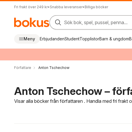
Fri frakt över 249 kr
•
Snabba leveranser
•
Billiga böcker
Sök bok, spel, pussel, penna...
Meny
Erbjudanden
Student
Topplistor
Barn & ungdom
B
Författare
Anton Tschechow
Anton Tschechow – förf
Visar alla böcker från författaren . Handla med fri frakt
Hoppa över filtreringsmeny