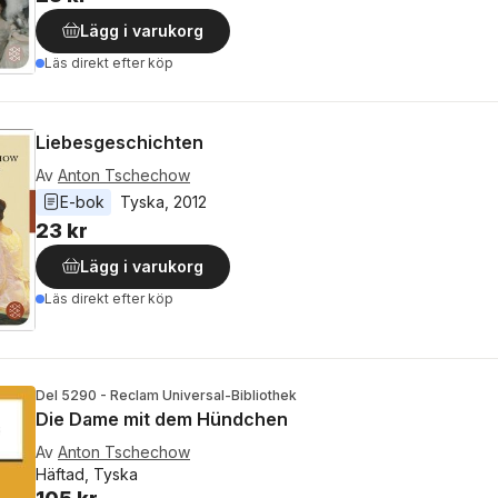
Lägg i varukorg
Läs direkt efter köp
Liebesgeschichten
Av
Anton Tschechow
E-bok
Tyska
, 
2012
23 kr
Lägg i varukorg
Läs direkt efter köp
Del 5290 - Reclam Universal-Bibliothek
Die Dame mit dem Hündchen
Av
Anton Tschechow
Häftad, Tyska