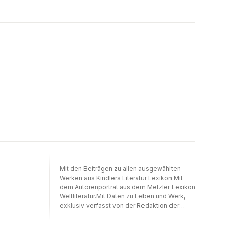
Mit den Beiträgen zu allen ausgewählten
Werken aus Kindlers Literatur Lexikon.Mit
dem Autorenporträt aus dem Metzler Lexikon
Weltliteratur.Mit Daten zu Leben und Werk,
exklusiv verfasst von der Redaktion der
Zeitschrift für Literatur TEXT +
KRITIK.Irgendeinen Sinn muss man dem