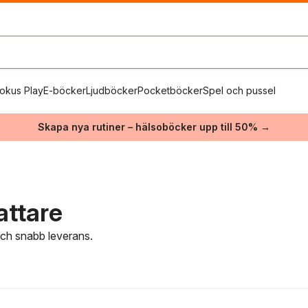
okus Play
E-böcker
Ljudböcker
Pocketböcker
Spel och pussel
Skapa nya rutiner – hälsoböcker upp till 50% →
attare
 och snabb leverans.