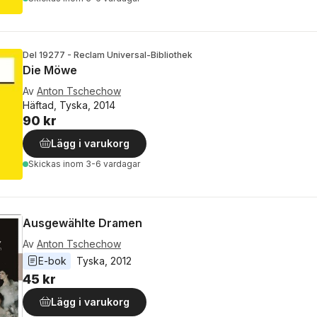
Del 19277 - Reclam Universal-Bibliothek
Die Möwe
Av
Anton Tschechow
Häftad, Tyska, 2014
90 kr
Lägg i varukorg
Skickas
inom 3-6 vardagar
Ausgewählte Dramen
Av
Anton Tschechow
E-bok
Tyska
, 
2012
45 kr
Lägg i varukorg