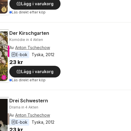
Lägg i varukorg
Läs direkt efter köp
Der Kirschgarten
Komödie in 4 Akten
Av
Anton Tschechow
E-bok
Tyska
, 
2012
23 kr
Lägg i varukorg
Läs direkt efter köp
Drei Schwestern
Drama in 4 Akten
Av
Anton Tschechow
E-bok
Tyska
, 
2012
23 kr