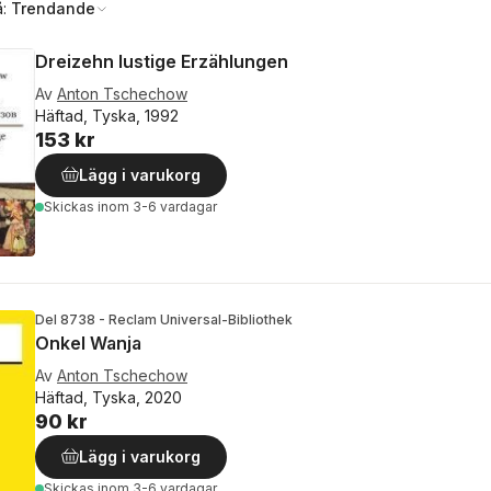
å:
Trendande
Dreizehn lustige Erzählungen
Av
Anton Tschechow
Häftad, Tyska, 1992
153 kr
Lägg i varukorg
Skickas
inom 3-6 vardagar
Del 8738 - Reclam Universal-Bibliothek
Onkel Wanja
Av
Anton Tschechow
Häftad, Tyska, 2020
90 kr
Lägg i varukorg
Skickas
inom 3-6 vardagar