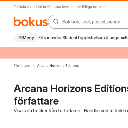
Fri frakt över 249 kr
•
Snabba leveranser
•
Billiga böcker
Sök bok, spel, pussel, penna...
Meny
Erbjudanden
Student
Topplistor
Barn & ungdom
B
Författare
Arcana Horizons Editions
Arcana Horizons Edition
författare
Visar alla böcker från författaren . Handla med fri frakt