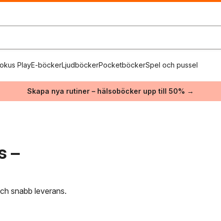
okus Play
E-böcker
Ljudböcker
Pocketböcker
Spel och pussel
Skapa nya rutiner – hälsoböcker upp till 50% →
s –
 och snabb leverans.