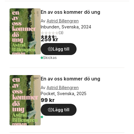
En av oss kommer dö ung
Av
Astrid Billengren
Inbunden, Svenska, 2024
(
3
)
4,3
utav 5 stjärnor. Totalt antal röster:
259 kr
Lägg till
Skickas
En av oss kommer dö ung
Av
Astrid Billengren
Pocket, Svenska, 2025
99 kr
Lägg till