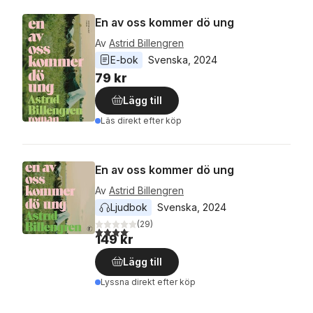
En av oss kommer dö ung
Av
Astrid Billengren
E-bok
Svenska
, 
2024
79 kr
Lägg till
Läs direkt efter köp
En av oss kommer dö ung
Av
Astrid Billengren
Ljudbok
Svenska
, 
2024
(
29
)
4,1
utav 5 stjärnor. Totalt antal röster:
149 kr
Lägg till
Lyssna direkt efter köp