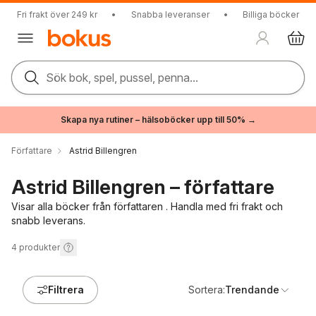
Fri frakt över 249 kr
•
Snabba leveranser
•
Billiga böcker
Sök bok, spel, pussel, penna...
Skapa nya rutiner – hälsoböcker upp till 50% →
Författare
Astrid Billengren
Astrid Billengren – författare
Visar alla böcker från författaren . Handla med fri frakt och
snabb leverans.
4
produkter
Filtrera
Sortera:
Trendande