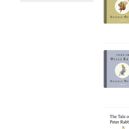
Mat och dryck
3
Filosofi och religion
1
Reseguider
1