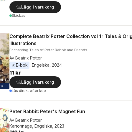
Lägg i varukorg
Skickas
Complete Beatrix Potter Collection vol 1 : Tales & Orig
Illustrations
Enchanting Tales of Peter Rabbit and Friends
Av
Beatrix Potter
E-bok
Engelska
, 
2024
11 kr
Lägg i varukorg
Läs direkt efter köp
Peter Rabbit: Peter's Magnet Fun
Av
Beatrix Potter
Kartonnage, Engelska, 2023