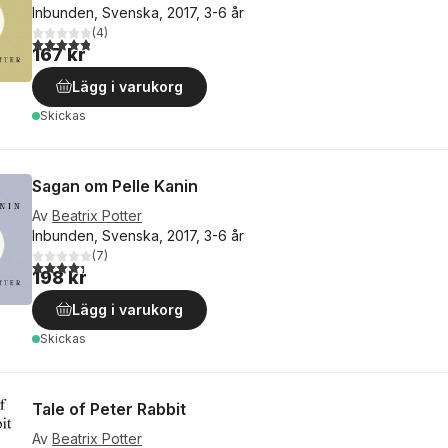
Inbunden, Svenska, 2017, 3-6 år
(
4
)
4,8
utav 5 stjärnor. Totalt antal röster:
167 kr
Lägg i varukorg
Skickas
Sagan om Pelle Kanin
Av
Beatrix Potter
Inbunden, Svenska, 2017, 3-6 år
(
7
)
4,3
utav 5 stjärnor. Totalt antal röster:
198 kr
Lägg i varukorg
Skickas
Tale of Peter Rabbit
Av
Beatrix Potter