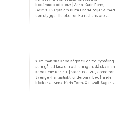
bedårande böcker.« | Anna-Karin Ferm,
Go'kvällI Sagan om Kurre Ekorre följer vi med
den stygge lille ekorren Kurre, hans bror
Hoppetoss och alla deras kusiner när de ger
sig av till Uggleön för att samla nötter. Men
på ön träffar de på Gamle Brun, en
skräckinjagande gammal uggla som
bestämmer sig för att sätta stopp för Kurres
alla rackartyg - en gång för alla!Beatrix
Potters illustrerade sagoböcker tillhör de
absoluta klassikerna inom barnböckernas
»Om man ska köpa något till en tre-fyraåring
värld. Denna utgåva är illustrerad med Beatrix
som går att läsa om och om igen, då ska man
Potters - digitalt restaurerade -
köpa Pelle Kanin!« | Magnus Utvik, Gomorron
originalteckningar i färg.BEATRIX POTTER
Sverige»Fantastiskt, underbara, bedårande
[1866-1943] föddes i South Kensington i
böcker.« | Anna-Karin Ferm, Go'kvällI Sagan
London. Hon skrev och illustrerade drygt
om Pelle Kanin uppmanar Fru Kanin sina fyra
tjugo barnböcker, varav många har blivit
ungar att inte gå in i herr Karlssons trädgård.
klassiker. Bara den första av dem - Sagan om
För där kan man råka riktigt illa ut. Flopsy,
Pelle Kanin - har sålt i över 45 miljoner
Mopsy och Ull-tott, som är lydiga små
exemplar världen över och Beatrix Potters
kaninungar, går och plockar björnbär. Men
sagoböcker fortsätter - 70 år efter hennes
den busige och nyfikne Pelle Kanin kan inte
död - att sälja 2 miljoner exemplar om året.
motstå herr Karlssons friska, härliga
Sony Pictures har köpt rättigheterna till en ny
grönsaker Beatrix Potters illustrerade
storfilm om Pelle Kanin, som kombinerar
sagoböcker tillhör de absoluta klassikerna
datoranimering med skådespelare. Filmen