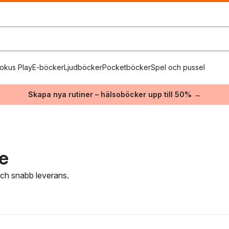
okus Play
E-böcker
Ljudböcker
Pocketböcker
Spel och pussel
Skapa nya rutiner – hälsoböcker upp till 50% →
re
 och snabb leverans.