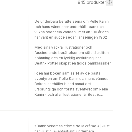
945
produkter
De underbara berättelserna om Pelle Kanin
och hans vänner har underhållit barn och
vuxna över hela världen i mer än 100 år och
har varit en succé sedan lanseringen 1902
Med sina vackra illustrationer och
fascinerande berättelser om söta djur, liten
spänning och en lycklig avslutning, har
Beatrix Potter skapat en tidlös barnklassiker
I den här boken samlas 14 av de bästa
äventyren om Pelle Kanin och hans vänner.
Boken innehåller bland annat det
ursprungliga och första äventyret om Pelle
Kanin - och alla illustrationer är Beatrix
Potters vackra och klassiska original
illustrationer. Ett måste för alla familjer med
barn.
»Barnböckernas crème de la crème.« | Just
här, Just nu»Fantastiskt, underbara,