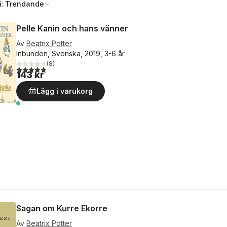
å:
Trendande
Pelle Kanin och hans vänner
Av
Beatrix Potter
Inbunden, Svenska, 2019, 3-6 år
(
8
)
4,8
utav 5 stjärnor. Totalt antal röster:
143 kr
Lägg i varukorg
Sagan om Kurre Ekorre
Av
Beatrix Potter