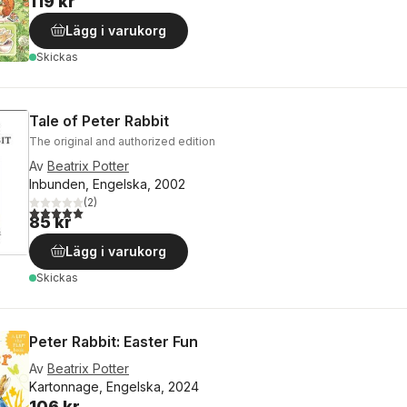
119 kr
Lägg i varukorg
Skickas
Tale of Peter Rabbit
The original and authorized edition
Av
Beatrix Potter
Inbunden, Engelska, 2002
(
2
)
5,0
utav 5 stjärnor. Totalt antal röster:
85 kr
Lägg i varukorg
Skickas
Peter Rabbit: Easter Fun
Av
Beatrix Potter
Kartonnage, Engelska, 2024
106 kr