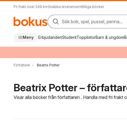
Fri frakt över 249 kr
•
Snabba leveranser
•
Billiga böcker
Sök bok, spel, pussel, penna...
Meny
Erbjudanden
Student
Topplistor
Barn & ungdom
B
Författare
Beatrix Potter
Beatrix Potter – författa
Visar alla böcker från författaren . Handla med fri frakt
Hoppa över filtreringsmeny