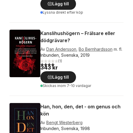
Lägg till
Lyssna direkt efter köp
Kanslihushögern – Frälsare eller
dödgrävare?
Av
Dan Andersson
,
Bo Bernhardsson
m. fl.
Inbunden, Svenska, 2019
(
1
)
4,0
utav 5 stjärnor. Totalt antal röster:
343 kr
Lägg till
Skickas
inom 7-10 vardagar
Han, hon, den, det - om genus och
kön
Av
Bengt Westerberg
Inbunden, Svenska, 1998