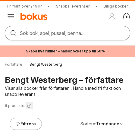
Fri frakt över 249 kr
•
Snabba leveranser
•
Billiga böcker
Sök bok, spel, pussel, penna...
Skapa nya rutiner – hälsoböcker upp till 50% →
Författare
Bengt Westerberg
Bengt Westerberg – författare
Visar alla böcker från författaren . Handla med fri frakt och
snabb leverans.
6
produkter
Filtrera
Sortera:
Trendande