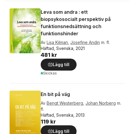
Leva som andra : ett
biopsykosocialt perspektiv på
funktionsnedsättning och
funktionshinder
Av
Lisa Kilman
,
Josefine Andin
m. fl.
Häftad, Svenska, 2021
481 kr
Lägg till
Skickas
En bit på väg
Av
Bengt Westerberg
,
Johan Norberg
m.
fl.
Häftad, Svenska, 2013
119 kr
Lägg till