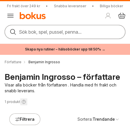
Fri frakt över 249 kr
•
Snabba leveranser
•
Billiga böcker
Sök bok, spel, pussel, penna...
Skapa nya rutiner – hälsoböcker upp till 50% →
Författare
Benjamin Ingrosso
Benjamin Ingrosso – författare
Visar alla böcker från författaren . Handla med fri frakt och
snabb leverans.
1
produkt
Filtrera
Sortera:
Trendande