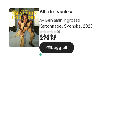
Allt det vackra
Av
Benjamin Ingrosso
Kartonnage, Svenska, 2023
(
6
)
4,7
utav 5 stjärnor. Totalt antal röster:
279 kr
Lägg till