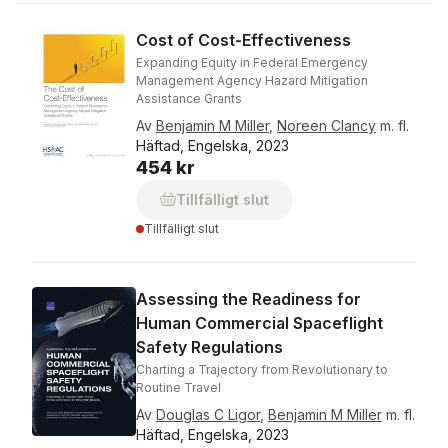
Cost of Cost-Effectiveness
Expanding Equity in Federal Emergency
Management Agency Hazard Mitigation
Assistance Grants
Av
Benjamin M Miller
,
Noreen Clancy
m. fl.
Häftad, Engelska, 2023
454 kr
Tillfälligt slut
Tillfälligt slut
Assessing the Readiness for
Human Commercial Spaceflight
Safety Regulations
Charting a Trajectory from Revolutionary to
Routine Travel
Av
Douglas C Ligor
,
Benjamin M Miller
m. fl.
Häftad, Engelska, 2023