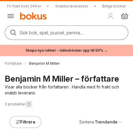
Fri frakt över 249 kr
•
Snabba leveranser
•
Billiga böcker
Sök bok, spel, pussel, penna...
Skapa nya rutiner – hälsoböcker upp till 50% →
Författare
Benjamin M Miller
Benjamin M Miller – författare
Visar alla böcker från författaren . Handla med fri frakt och
snabb leverans.
3
produkter
Filtrera
Sortera:
Trendande