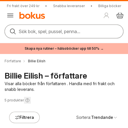
Fri frakt över 249 kr
•
Snabba leveranser
•
Billiga böcker
Sök bok, spel, pussel, penna...
Skapa nya rutiner – hälsoböcker upp till 50% →
Författare
Billie Eilish
Billie Eilish – författare
Visar alla böcker från författaren . Handla med fri frakt och
snabb leverans.
5
produkter
Filtrera
Sortera:
Trendande