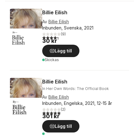
Billie Eilish
Av
Billie Eilish
Inbunden, Svenska, 2021
(
9
)
4,3
utav 5 stjärnor. Totalt antal röster:
30 kr
Lägg till
Skickas
Billie Eilish
In Her Own Words: The Official Book
Av
Billie Eilish
Inbunden, Engelska, 2021, 12-15 år
(
2
)
5,0
utav 5 stjärnor. Totalt antal röster:
301 kr
Lägg till