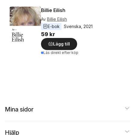
Billie Eilish
Av
Billie Eilish
E-bok
Svenska
, 
2021
59 kr
Lägg till
Läs direkt efter köp
Mina sidor
Hjälp