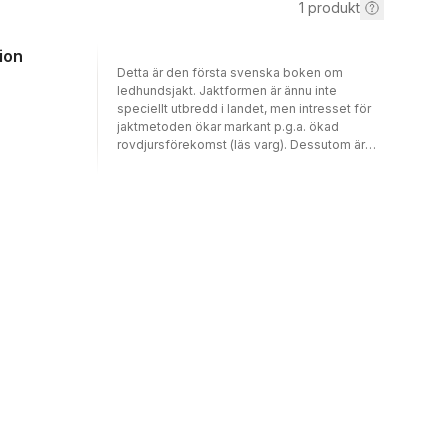
1
produkt
ion
Detta är den första svenska boken om
ledhundsjakt. Jaktformen är ännu inte
speciellt utbredd i landet, men intresset för
jaktmetoden ökar markant p.g.a. ökad
rovdjursförekomst (läs varg). Dessutom är
det den ultimata jaktformen om man har lika
stort intresse för hunddressyr som för
jakt.Ledhundsjakt är en speciell jaktform
efter klövvilt. I Sverige främst efter älg,
medan man i Norge även jagar hjort på detta
sätt. Till skillnad från traditionell hundjakt
efter älg med ställande hund, där hunden är
lös, går man med ledhunden i band helt tyst.
Hund och förare utgör ett samspelt ekipage.
Hunden använder luktsinne, hörsel och syn
för att lokalisera älg och leder hundföraren,
skytten, fram mot älgen. Detta sker under
tystnad. Hunden får inte skälla, gnälla eller
flåsa ansträngt och föraren måste smyga
som en indian . Med sitt kropps-språk
förmedlar hunden när den är nära älgen. I