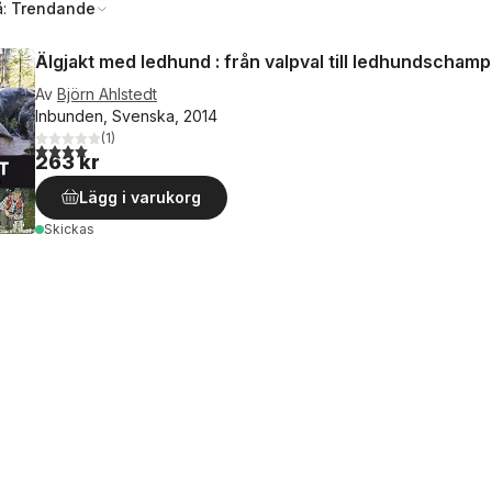
å:
Trendande
Älgjakt med ledhund : från valpval till ledhundschamp
Av
Björn Ahlstedt
Inbunden, Svenska, 2014
(
1
)
4,0
utav 5 stjärnor. Totalt antal röster:
263 kr
Lägg i varukorg
Skickas