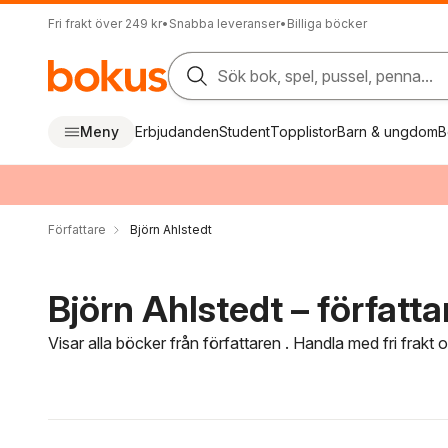
Fri frakt över 249 kr
•
Snabba leveranser
•
Billiga böcker
Sök bok, spel, pussel, penna...
Meny
Erbjudanden
Student
Topplistor
Barn & ungdom
B
Författare
Björn Ahlstedt
Björn Ahlstedt – författa
Visar alla böcker från författaren . Handla med fri frakt
Hoppa över filtreringsmeny