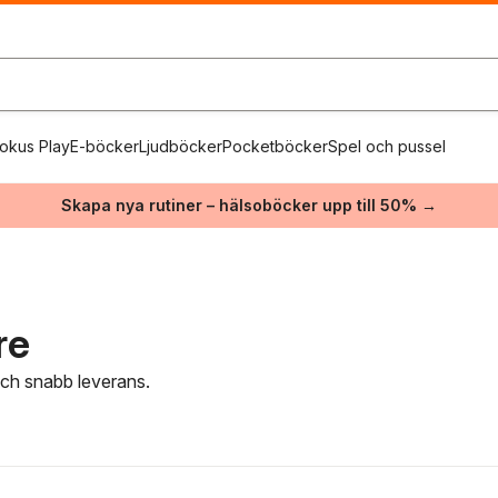
okus Play
E-böcker
Ljudböcker
Pocketböcker
Spel och pussel
Skapa nya rutiner – hälsoböcker upp till 50% →
re
 och snabb leverans.