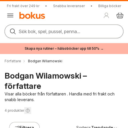
Fri frakt över 249 kr
•
Snabba leveranser
•
Billiga böcker
Sök bok, spel, pussel, penna...
Skapa nya rutiner – hälsoböcker upp till 50% →
Författare
Bodgan Wilamowski
Bodgan Wilamowski –
författare
Visar alla böcker från författaren . Handla med fri frakt och
snabb leverans.
4
produkter
Filtrera
Sortera:
Trendande