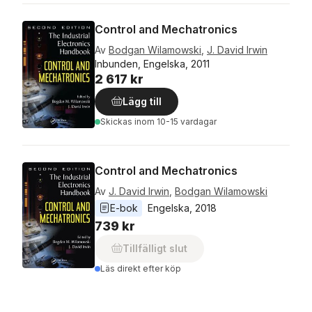
Control and Mechatronics
Av
Bodgan Wilamowski
,
J. David Irwin
Inbunden, Engelska, 2011
2 617 kr
Lägg till
Skickas
inom 10-15 vardagar
Control and Mechatronics
Av
J. David Irwin
,
Bodgan Wilamowski
E-bok
Engelska
, 
2018
739 kr
Tillfälligt slut
Läs direkt efter köp