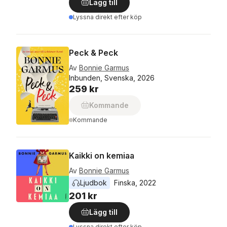
Lägg till
Lyssna direkt efter köp
Peck & Peck
Av
Bonnie Garmus
Inbunden, Svenska, 2026
259 kr
Kommande
Kommande
Kaikki on kemiaa
Av
Bonnie Garmus
Ljudbok
Finska
, 
2022
201 kr
Lägg till
Lyssna direkt efter köp