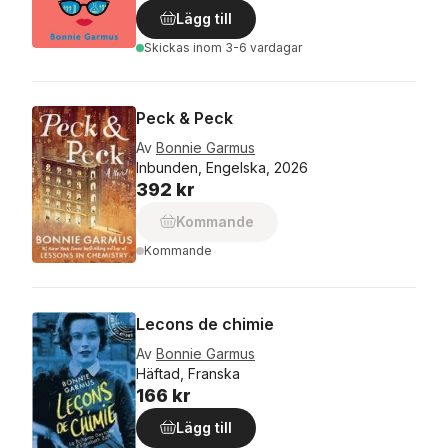
Lägg till
Skickas
inom 3-6 vardagar
Peck & Peck
Av
Bonnie Garmus
Inbunden, Engelska, 2026
392 kr
Kommande
Kommande
Lecons de chimie
Av
Bonnie Garmus
Häftad, Franska
166 kr
Lägg till