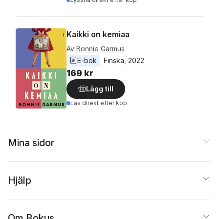
Kaikki on kemiaa
Av
Bonnie Garmus
E-bok
Finska
, 
2022
169 kr
Lägg till
Läs direkt efter köp
Mina sidor
Hjälp
Om Bokus