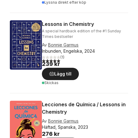
Lyssna direkt efter köp
Lessons in Chemistry
A special hardback edition of the #1 Sunday
Times bestseller
Av
Bonnie Garmus
Inbunden, Engelska, 2024
(
1
)
5,0
utav 5 stjärnor. Totalt antal röster:
239 kr
Lägg till
Skickas
Lecciones de Química / Lessons in
Chemistry
Av
Bonnie Garmus
Häftad, Spanska, 2023
276 kr