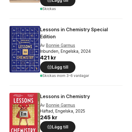
Lägg till
Skickas
Lessons in Chemistry Special
Edition
Av
Bonnie Garmus
Inbunden, Engelska, 2024
421 kr
Lägg till
Skickas
inom 3-6 vardagar
Lessons in Chemistry
Av
Bonnie Garmus
Häftad, Engelska, 2025
245 kr
Lägg till