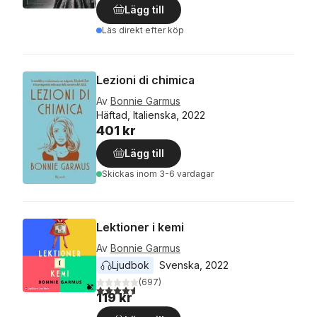
Lägg till
Läs direkt efter köp
Lezioni di chimica
Av
Bonnie Garmus
Häftad, Italienska, 2022
401 kr
Lägg till
Skickas
inom 3-6 vardagar
Lektioner i kemi
Av
Bonnie Garmus
Ljudbok
Svenska
, 
2022
(
697
)
4,6
utav 5 stjärnor. Totalt antal röster:
119 kr