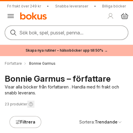
Fri frakt över 249 kr
•
Snabba leveranser
•
Billiga böcker
Sök bok, spel, pussel, penna...
Skapa nya rutiner – hälsoböcker upp till 50% →
Författare
Bonnie Garmus
Bonnie Garmus – författare
Visar alla böcker från författaren . Handla med fri frakt och
snabb leverans.
23
produkter
Filtrera
Sortera:
Trendande