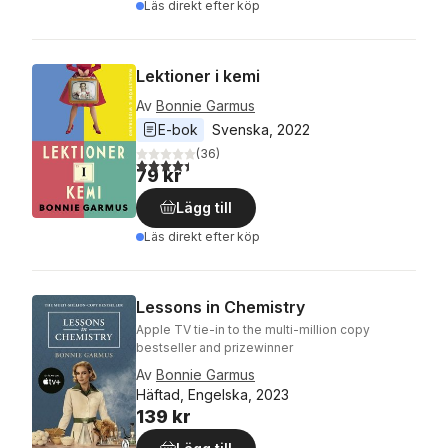
Läs direkt efter köp
Lektioner i kemi
Av
Bonnie Garmus
E-bok
Svenska
, 
2022
(
36
)
4,4
utav 5 stjärnor. Totalt antal röster:
79 kr
Lägg till
Läs direkt efter köp
Lessons in Chemistry
Apple TV tie-in to the multi-million copy
bestseller and prizewinner
Av
Bonnie Garmus
Häftad, Engelska, 2023
139 kr