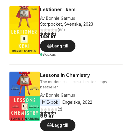
Lektioner i kemi
Av
Bonnie Garmus
Storpocket, Svenska, 2023
(
68
)
4,5
utav 5 stjärnor. Totalt antal röster:
149 kr
Lägg till
Skickas
Lessons in Chemistry
The modern classic multi-million-copy
bestseller
Av
Bonnie Garmus
E-bok
Engelska
, 
2022
(
2
)
4,5
utav 5 stjärnor. Totalt antal röster:
99 kr
Lägg till