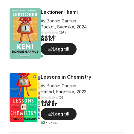
Lektioner i kemi
Av
Bonnie Garmus
Pocket, Svenska, 2024
(
36
)
4,2
utav 5 stjärnor. Totalt antal röster:
99 kr
Lägg till
Lessons in Chemistry
Av
Bonnie Garmus
Häftad, Engelska, 2023
(
2
)
4,0
utav 5 stjärnor. Totalt antal röster:
139 kr
Lägg till
Skickas