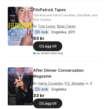
FitzPatrick Tapes
The Rise and Fall of One Man, One Bank, and
One Country
Av
Tom Lyons
,
Brian Carey
E-bok
Engelska
, 
2011
93 kr
Lägg till
Läs direkt efter köp
After Dinner Conversation
Magazine
Av
Harris Coverley
,
P.G. Streeter
m. fl.
E-bok
Engelska
33 kr
Lägg till