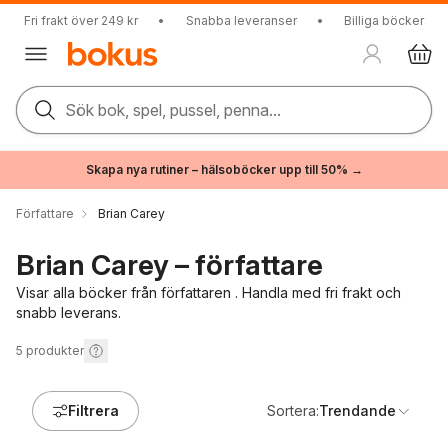
Fri frakt över 249 kr
•
Snabba leveranser
•
Billiga böcker
Sök bok, spel, pussel, penna...
Skapa nya rutiner – hälsoböcker upp till 50% →
Författare
Brian Carey
Brian Carey – författare
Visar alla böcker från författaren . Handla med fri frakt och
snabb leverans.
5
produkter
Filtrera
Sortera:
Trendande