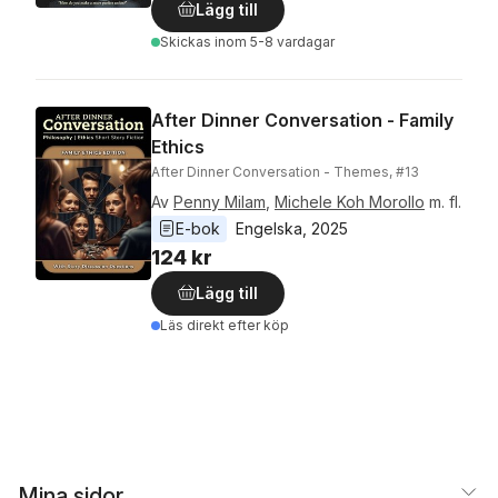
Lägg till
Skickas
inom 5-8 vardagar
After Dinner Conversation - Family
Ethics
After Dinner Conversation - Themes, #13
Av
Penny Milam
,
Michele Koh Morollo
m. fl.
E-bok
Engelska
, 
2025
124 kr
Lägg till
Läs direkt efter köp
Mina sidor