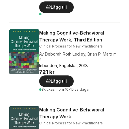
Lägg till
Making Cognitive-Behavioral
Therapy Work, Third Edition
Clinical Process for New Practitioners
Av
Deborah Roth Ledley
,
Brian P. Marx
m.
fl.
Inbunden, Engelska, 2018
721 kr
Lägg till
Skickas
inom 10-15 vardagar
Making Cognitive-Behavioral
Therapy Work
Clinical Process for New Practitioners