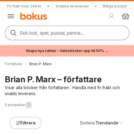
Fri frakt över 249 kr
•
Snabba leveranser
•
Billiga böcker
Sök bok, spel, pussel, penna...
Skapa nya rutiner – hälsoböcker upp till 50% →
Författare
Brian P. Marx
Brian P. Marx – författare
Visar alla böcker från författaren . Handla med fri frakt och
snabb leverans.
5
produkter
Filtrera
Sortera:
Trendande