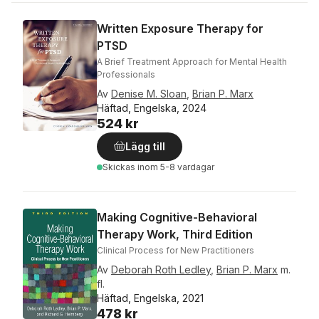
Written Exposure Therapy for
PTSD
A Brief Treatment Approach for Mental Health
Professionals
Av
Denise M. Sloan
,
Brian P. Marx
Häftad, Engelska, 2024
524 kr
Lägg till
Skickas
inom 5-8 vardagar
Making Cognitive-Behavioral
Therapy Work, Third Edition
Clinical Process for New Practitioners
Av
Deborah Roth Ledley
,
Brian P. Marx
m.
fl.
Häftad, Engelska, 2021
478 kr