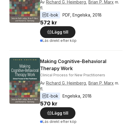
Av
Richard G. Heimberg
,
Brian P. Marx
m.
fl.
E-bok
PDF
, 
Engelska
, 
2018
572 kr
Lägg till
Läs direkt efter köp
Making Cognitive-Behavioral
Therapy Work
Clinical Process for New Practitioners
Av
Richard G. Heimberg
,
Brian P. Marx
m.
fl.
E-bok
Engelska
, 
2018
570 kr
Lägg till
Läs direkt efter köp