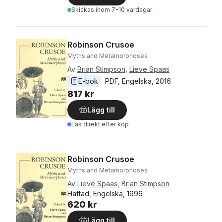
Skickas
inom 7-10 vardagar
Robinson Crusoe
Myths and Metamorphoses
Av
Brian Stimpson
,
Lieve Spaas
E-bok
PDF
, 
Engelska
, 
2016
817 kr
Lägg till
Läs direkt efter köp
Robinson Crusoe
Myths and Metamorphoses
Av
Lieve Spaas
,
Brian Stimpson
Häftad, Engelska, 1996
620 kr
Lägg till