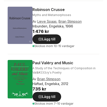
Robinson Crusoe
Myths and Metamorphoses
Av
Lieve Spaas
,
Brian Stimpson
Inbunden, Engelska, 1996
1 476 kr
Lägg till
Skickas
inom 10-15 vardagar
Paul Valéry and Music
A Study of the Techniques of Composition in
Val&#233;ry's Poetry
Av
Brian Stimpson
Häftad, Engelska, 2012
735 kr
Lägg till
Skickas
inom 7-10 vardagar