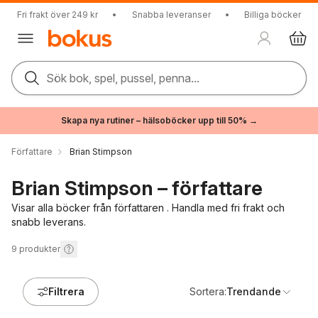
Fri frakt över 249 kr
•
Snabba leveranser
•
Billiga böcker
Sök bok, spel, pussel, penna...
Skapa nya rutiner – hälsoböcker upp till 50% →
Författare
Brian Stimpson
Brian Stimpson – författare
Visar alla böcker från författaren . Handla med fri frakt och
snabb leverans.
9
produkter
Filtrera
Sortera:
Trendande