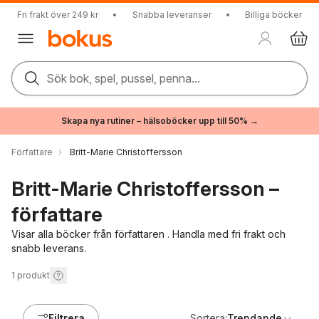
Fri frakt över 249 kr
•
Snabba leveranser
•
Billiga böcker
Sök bok, spel, pussel, penna...
Skapa nya rutiner – hälsoböcker upp till 50% →
Författare
Britt-Marie Christoffersson
Britt-Marie Christoffersson –
författare
Visar alla böcker från författaren . Handla med fri frakt och
snabb leverans.
1
produkt
Filtrera
Sortera:
Trendande