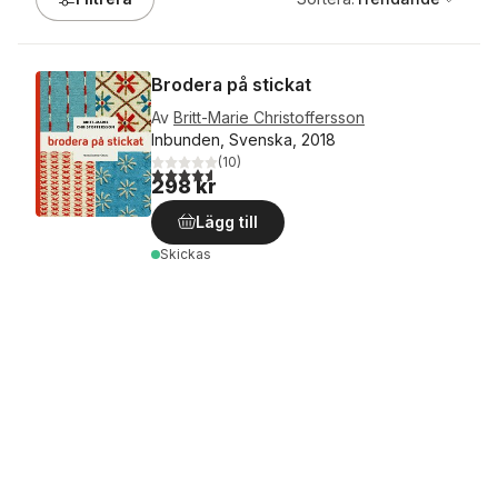
Brodera på stickat
Av
Britt-Marie Christoffersson
Inbunden, Svenska, 2018
(
10
)
4,6
utav 5 stjärnor. Totalt antal röster:
298 kr
Lägg till
Skickas