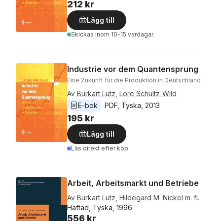
212 kr
Lägg till
Skickas
inom 10-15 vardagar
Industrie vor dem Quantensprung
Eine Zukunft für die Produktion in Deutschland
Av
Burkart Lutz
,
Lore Schultz-Wild
E-bok
PDF
, 
Tyska
, 
2013
195 kr
Lägg till
Läs direkt efter köp
Arbeit, Arbeitsmarkt und Betriebe
Av
Burkart Lutz
,
Hildegard M. Nickel
m. fl.
Häftad, Tyska, 1996
556 kr