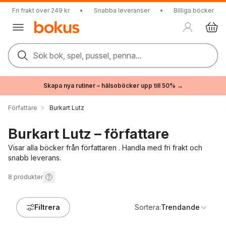
Fri frakt över 249 kr
•
Snabba leveranser
•
Billiga böcker
Sök bok, spel, pussel, penna...
Skapa nya rutiner – hälsoböcker upp till 50% →
Författare
Burkart Lutz
Burkart Lutz – författare
Visar alla böcker från författaren . Handla med fri frakt och
snabb leverans.
8
produkter
Filtrera
Sortera:
Trendande