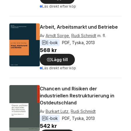
Läs direkt efter köp
Arbeit, Arbeitsmarkt und Betriebe
Av
Arndt Sorge
,
Rudi Schmidt
m. fl.
E-bok
PDF
, 
Tyska
, 
2013
568 kr
Lägg till
Läs direkt efter köp
Chancen und Risiken der
industriellen Restrukturierung in
Ostdeutschland
Av
Burkart Lutz
,
Rudi Schmidt
E-bok
PDF
, 
Tyska
, 
2013
542 kr