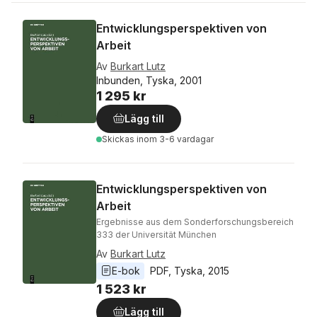
Entwicklungsperspektiven von
Arbeit
Av
Burkart Lutz
Inbunden, Tyska, 2001
1 295 kr
Lägg till
Skickas
inom 3-6 vardagar
Entwicklungsperspektiven von
Arbeit
Ergebnisse aus dem Sonderforschungsbereich
333 der Universität München
Av
Burkart Lutz
E-bok
PDF
, 
Tyska
, 
2015
1 523 kr
Lägg till