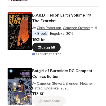
B.P.R.D. Hell on Earth Volume 14:
The Exorcist
Av
Chris Roberson
,
Cameron Stewart
m. fl.
E-bok
Engelska
, 
2016
192 kr
Lägg till
Läs direkt efter köp
Batgirl of Burnside: DC Compact
Comics Edition
Av
Cameron Stewart
,
Brenden Fletcher
Häftad, Engelska, 2026
117 kr
Kommande