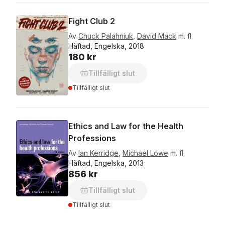
Fight Club 2
Av
Chuck Palahniuk
,
David Mack
m. fl.
Häftad, Engelska, 2018
180 kr
Tillfälligt slut
Tillfälligt slut
Ethics and Law for the Health
Professions
Av
Ian Kerridge
,
Michael Lowe
m. fl.
Häftad, Engelska, 2013
856 kr
Tillfälligt slut
Tillfälligt slut