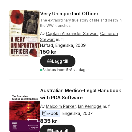
Very Unimportant Officer
The extraordinary true story of life and death in
the WWI trenches
Av
Captain Alexander Stewart
,
Cameron
Stewart
m. fl.
Häftad, Engelska, 2009
150 kr
Lägg till
Skickas
inom 5-8 vardagar
Australian Medico-Legal Handbook
with PDA Software
Av
Malcolm Parker
,
Ian Kerridge
m. fl.
E-bok
Engelska
, 
2007
835 kr
Lägg till