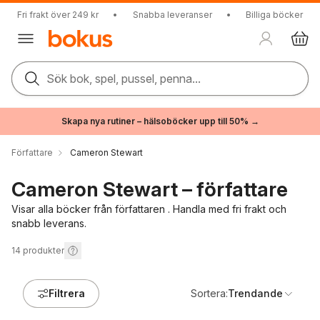
Fri frakt över 249 kr
•
Snabba leveranser
•
Billiga böcker
Sök bok, spel, pussel, penna...
Skapa nya rutiner – hälsoböcker upp till 50% →
Författare
Cameron Stewart
Cameron Stewart – författare
Visar alla böcker från författaren . Handla med fri frakt och
snabb leverans.
14
produkter
Filtrera
Sortera:
Trendande