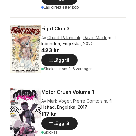
Läs direkt efter köp
Fight Club 3
Av
Chuck Palahniuk
,
David Mack
m. fl.
Inbunden, Engelska, 2020
423 kr
Lägg till
Skickas
inom 3-6 vardagar
Motor Crush Volume 1
Av
Mark Voger
,
Pierre Comtois
m. fl.
Häftad, Engelska, 2017
117 kr
Lägg till
Skickas