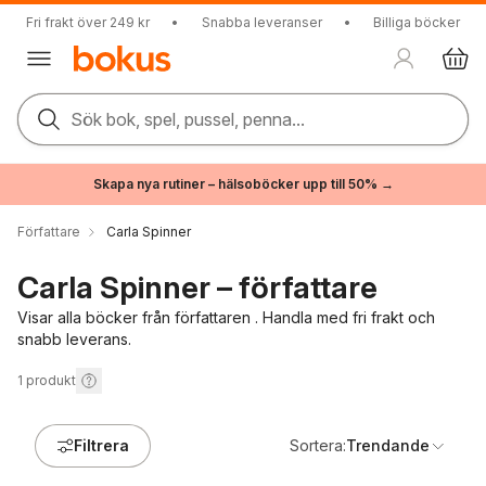
Fri frakt över 249 kr
•
Snabba leveranser
•
Billiga böcker
Sök bok, spel, pussel, penna...
Skapa nya rutiner – hälsoböcker upp till 50% →
Författare
Carla Spinner
Carla Spinner – författare
Visar alla böcker från författaren . Handla med fri frakt och
snabb leverans.
1
produkt
Filtrera
Sortera:
Trendande