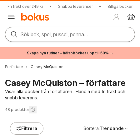
Fri frakt över 249 kr
•
Snabba leveranser
•
Billiga böcker
Sök bok, spel, pussel, penna...
Skapa nya rutiner – hälsoböcker upp till 50% →
Författare
Casey McQuiston
Casey McQuiston – författare
Visar alla böcker från författaren . Handla med fri frakt och
snabb leverans.
48
produkter
Filtrera
Sortera:
Trendande