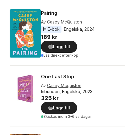
Pairing
Av
Casey McQuiston
E-bok
Engelska
, 
2024
189 kr
Lägg till
Läs direkt efter köp
One Last Stop
Av
Casey Mcquiston
Inbunden, Engelska, 2023
325 kr
Lägg till
Skickas
inom 3-6 vardagar