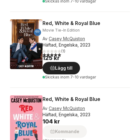
Skickas
inom 7-10 vardagar
Red, White & Royal Blue
Movie Tie-In Edition
Av
Casey McQuiston
Häftad, Engelska, 2023
(
1
)
5,0
utav 5 stjärnor. Totalt antal röster:
125 kr
Lägg till
Skickas
inom 7-10 vardagar
Red, White & Royal Blue
Av
Casey McQuiston
Häftad, Engelska, 2023
104 kr
Kommande