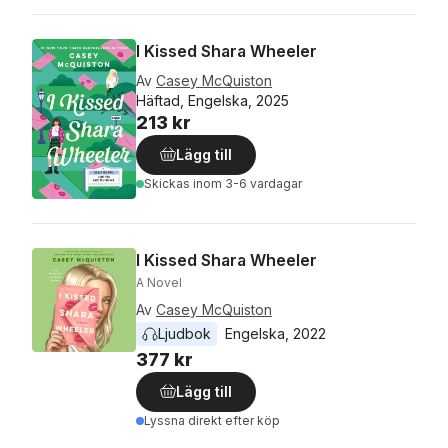
I Kissed Shara Wheeler
Av
Casey McQuiston
Häftad, Engelska, 2025
213 kr
Lägg till
Skickas
inom 3-6 vardagar
I Kissed Shara Wheeler
A Novel
Av
Casey McQuiston
Ljudbok
Engelska
, 
2022
377 kr
Lägg till
Lyssna direkt efter köp