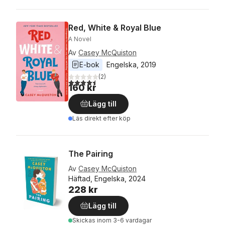
Red, White & Royal Blue
A Novel
Av
Casey McQuiston
E-bok
Engelska
, 
2019
(
2
)
4,5
utav 5 stjärnor. Totalt antal röster:
160 kr
Lägg till
Läs direkt efter köp
The Pairing
Av
Casey McQuiston
Häftad, Engelska, 2024
228 kr
Lägg till
Skickas
inom 3-6 vardagar