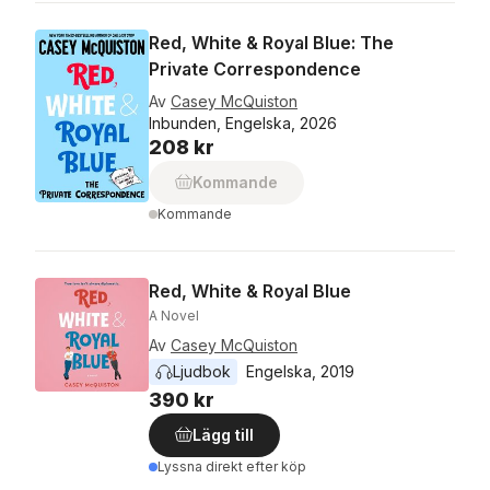
Red, White & Royal Blue: The
Private Correspondence
Av
Casey McQuiston
Inbunden, Engelska, 2026
208 kr
Kommande
Kommande
Red, White & Royal Blue
A Novel
Av
Casey McQuiston
Ljudbok
Engelska
, 
2019
390 kr
Lägg till
Lyssna direkt efter köp