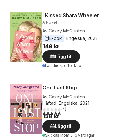
I Kissed Shara Wheeler
A Novel
Av
Casey McQuiston
E-bok
Engelska
, 
2022
149 kr
Lägg till
Läs direkt efter köp
One Last Stop
Av
Casey McQuiston
Häftad, Engelska, 2021
(
4
)
5,0
utav 5 stjärnor. Totalt antal röster:
158 kr
Lägg till
Skickas
inom 3-6 vardagar