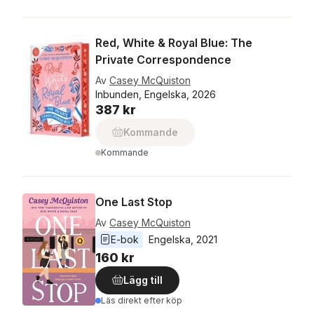
Red, White & Royal Blue: The
Private Correspondence
Av
Casey McQuiston
Inbunden, Engelska, 2026
387 kr
Kommande
Kommande
One Last Stop
Av
Casey McQuiston
E-bok
Engelska
, 
2021
160 kr
Lägg till
Läs direkt efter köp