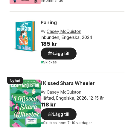
Kommande
Pairing
Av
Casey McQuiston
Inbunden, Engelska, 2024
185 kr
Lägg till
Skickas
Nyhet
I Kissed Shara Wheeler
Av
Casey McQuiston
Häftad, Engelska, 2026, 12-15 år
118 kr
Lägg till
Skickas
inom 7-10 vardagar