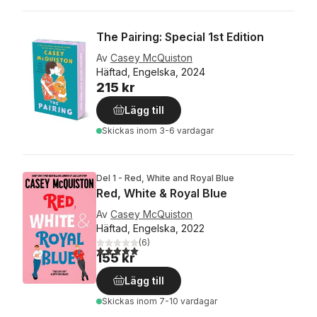
The Pairing: Special 1st Edition
Av
Casey McQuiston
Häftad, Engelska, 2024
215 kr
Lägg till
Skickas
inom 3-6 vardagar
Del 1 - Red, White and Royal Blue
Red, White & Royal Blue
Av
Casey McQuiston
Häftad, Engelska, 2022
(
6
)
5,0
utav 5 stjärnor. Totalt antal röster:
155 kr
Lägg till
Skickas
inom 7-10 vardagar