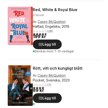
Red, White & Royal Blue
A Novel
Av
Casey McQuiston
Häftad, Engelska, 2019
(
28
)
4,7
utav 5 stjärnor. Totalt antal röster:
199 kr
Lägg till
Skickas
inom 7-10 vardagar
Rött, vitt och kungligt blått
Av
Casey McQuiston
Pocket, Svenska, 2023
(
7
)
4,0
utav 5 stjärnor. Totalt antal röster:
89 kr
Lägg till