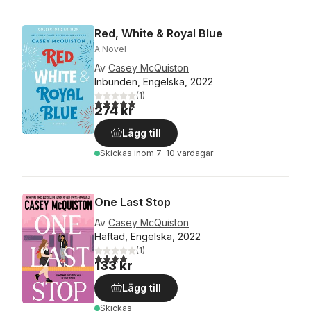
Red, White & Royal Blue
A Novel
Av
Casey McQuiston
Inbunden, Engelska, 2022
(
1
)
5,0
utav 5 stjärnor. Totalt antal röster:
274 kr
Lägg till
Skickas
inom 7-10 vardagar
One Last Stop
Av
Casey McQuiston
Häftad, Engelska, 2022
(
1
)
4,0
utav 5 stjärnor. Totalt antal röster:
133 kr
Lägg till
Skickas