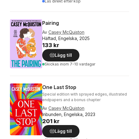
Läs direkt efter köp
Pairing
Av
Casey McQuiston
Häftad, Engelska, 2025
133 kr
Lägg till
Skickas
inom 7-10 vardagar
One Last Stop
Special edition with sprayed edges, illustrated
endpapers and a bonus chapter
Av
Casey McQuiston
Inbunden, Engelska, 2023
201 kr
Lägg till