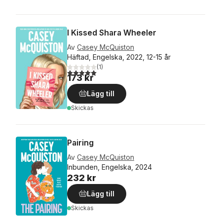
I Kissed Shara Wheeler
Av
Casey McQuiston
Häftad, Engelska, 2022, 12-15 år
(
1
)
5,0
utav 5 stjärnor. Totalt antal röster:
173 kr
Lägg till
Skickas
Pairing
Av
Casey McQuiston
Inbunden, Engelska, 2024
232 kr
Lägg till
Skickas