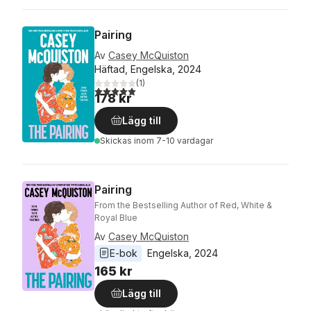
Pairing
Av
Casey McQuiston
Häftad, Engelska, 2024
(
1
)
5,0
utav 5 stjärnor. Totalt antal röster:
178 kr
Lägg till
Skickas
inom 7-10 vardagar
Pairing
From the Bestselling Author of Red, White &
Royal Blue
Av
Casey McQuiston
E-bok
Engelska
, 
2024
165 kr
Lägg till