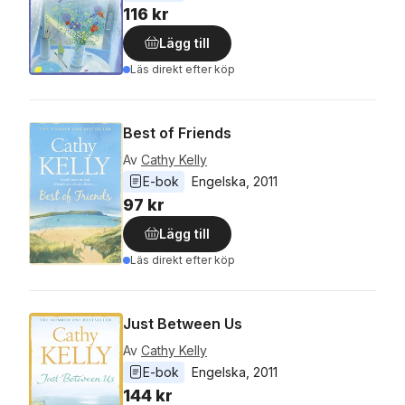
116 kr
Lägg till
Läs direkt efter köp
Best of Friends
Av
Cathy Kelly
E-bok
Engelska
, 
2011
97 kr
Lägg till
Läs direkt efter köp
Just Between Us
Av
Cathy Kelly
E-bok
Engelska
, 
2011
144 kr