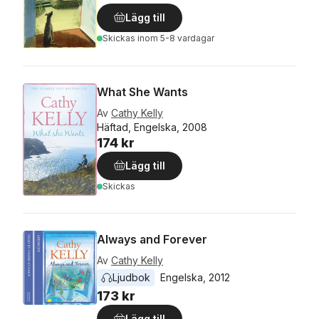
Lägg till
Skickas
inom 5-8 vardagar
What She Wants
Av
Cathy Kelly
Häftad, Engelska, 2008
174 kr
Lägg till
Skickas
Always and Forever
Av
Cathy Kelly
Ljudbok
Engelska
, 
2012
173 kr
Lägg till