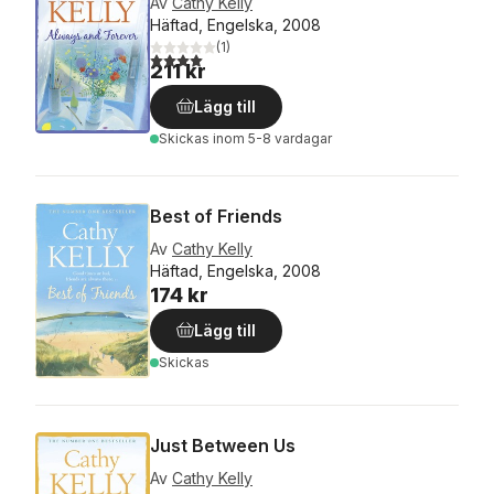
Av
Cathy Kelly
Häftad, Engelska, 2008
(
1
)
4,0
utav 5 stjärnor. Totalt antal röster:
211 kr
Lägg till
Skickas
inom 5-8 vardagar
Best of Friends
Av
Cathy Kelly
Häftad, Engelska, 2008
174 kr
Lägg till
Skickas
Just Between Us
Av
Cathy Kelly