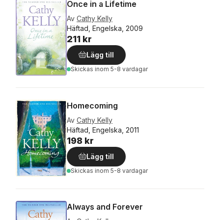
Once in a Lifetime
Av
Cathy Kelly
Häftad, Engelska, 2009
211 kr
Lägg till
Skickas
inom 5-8 vardagar
Homecoming
Av
Cathy Kelly
Häftad, Engelska, 2011
198 kr
Lägg till
Skickas
inom 5-8 vardagar
Always and Forever