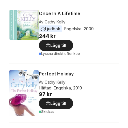
Once In A Lifetime
Av
Cathy Kelly
Ljudbok
Engelska
, 
2009
244 kr
Lägg till
Lyssna direkt efter köp
Perfect Holiday
Av
Cathy Kelly
Häftad, Engelska, 2010
97 kr
Lägg till
Skickas