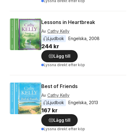
Lyssna direkt efter köp
Lessons in Heartbreak
Av
Cathy Kelly
Ljudbok
Engelska
, 
2008
244 kr
Lägg till
Lyssna direkt efter köp
Best of Friends
Av
Cathy Kelly
Ljudbok
Engelska
, 
2013
167 kr
Lägg till
Lyssna direkt efter köp