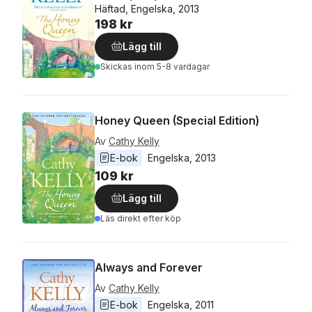
Häftad, Engelska, 2013
198 kr
Lägg till
Skickas
inom 5-8 vardagar
Honey Queen (Special Edition)
Av
Cathy Kelly
E-bok
Engelska
, 
2013
109 kr
Lägg till
Läs direkt efter köp
Always and Forever
Av
Cathy Kelly
E-bok
Engelska
, 
2011