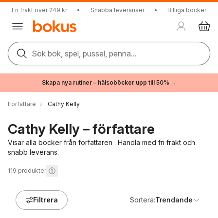
Fri frakt över 249 kr
•
Snabba leveranser
•
Billiga böcker
Sök bok, spel, pussel, penna...
Skapa nya rutiner – hälsoböcker upp till 50% →
Författare
Cathy Kelly
Cathy Kelly – författare
Visar alla böcker från författaren . Handla med fri frakt och
snabb leverans.
119
produkter
Filtrera
Sortera:
Trendande