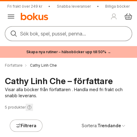
Fri frakt över 249 kr
•
Snabba leveranser
•
Billiga böcker
Sök bok, spel, pussel, penna...
Skapa nya rutiner – hälsoböcker upp till 50% →
Författare
Cathy Linh Che
Cathy Linh Che – författare
Visar alla böcker från författaren . Handla med fri frakt och
snabb leverans.
5
produkter
Filtrera
Sortera:
Trendande