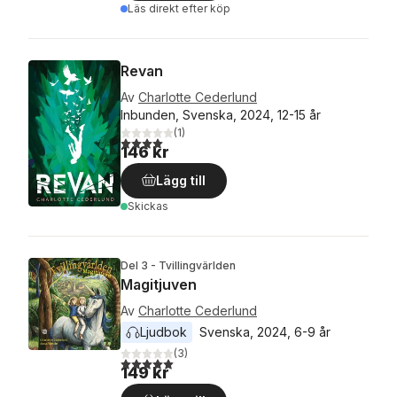
Läs direkt efter köp
Revan
Av
Charlotte Cederlund
Inbunden, Svenska, 2024, 12-15 år
(
1
)
4,0
utav 5 stjärnor. Totalt antal röster:
146 kr
Lägg till
Skickas
Del 3 - Tvillingvärlden
Magitjuven
Av
Charlotte Cederlund
Ljudbok
Svenska
, 
2024
, 
6-9 år
(
3
)
5,0
utav 5 stjärnor. Totalt antal röster:
149 kr