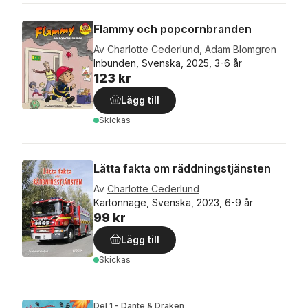
Flammy och popcornbranden
Av
Charlotte Cederlund
,
Adam Blomgren
Inbunden, Svenska, 2025, 3-6 år
123 kr
Lägg till
Skickas
Lätta fakta om räddningstjänsten
Av
Charlotte Cederlund
Kartonnage, Svenska, 2023, 6-9 år
99 kr
Lägg till
Skickas
Del 1 - Dante & Draken