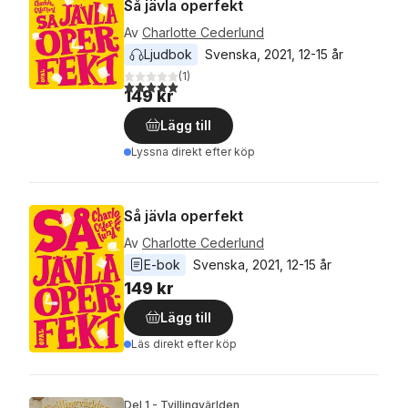
Så jävla operfekt
Av
Charlotte Cederlund
Ljudbok
Svenska
, 
2021
, 
12-15 år
(
1
)
5,0
utav 5 stjärnor. Totalt antal röster:
149 kr
Lägg till
Lyssna direkt efter köp
Så jävla operfekt
Av
Charlotte Cederlund
E-bok
Svenska
, 
2021
, 
12-15 år
149 kr
Lägg till
Läs direkt efter köp
Del 1 - Tvillingvärlden