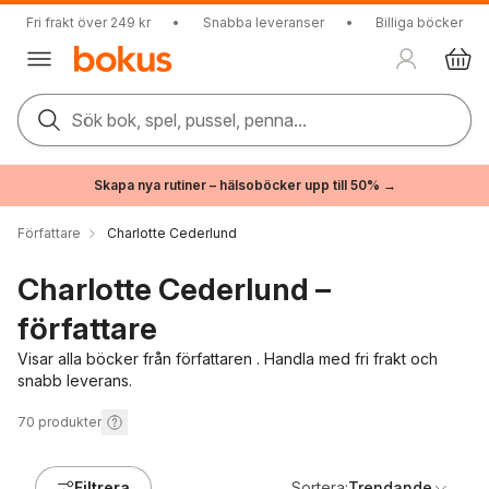
Fri frakt över 249 kr
•
Snabba leveranser
•
Billiga böcker
Sök bok, spel, pussel, penna...
Skapa nya rutiner – hälsoböcker upp till 50% →
Författare
Charlotte Cederlund
Charlotte Cederlund –
författare
Visar alla böcker från författaren . Handla med fri frakt och
snabb leverans.
70
produkter
Filtrera
Sortera:
Trendande