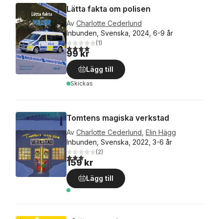
Lätta fakta om polisen
Av
Charlotte Cederlund
Inbunden, Svenska, 2024, 6-9 år
(
1
)
4,0
utav 5 stjärnor. Totalt antal röster:
99 kr
Lägg till
Skickas
Tomtens magiska verkstad
Av
Charlotte Cederlund
,
Elin Hägg
Inbunden, Svenska, 2022, 3-6 år
(
2
)
3,0
utav 5 stjärnor. Totalt antal röster:
159 kr
Lägg till