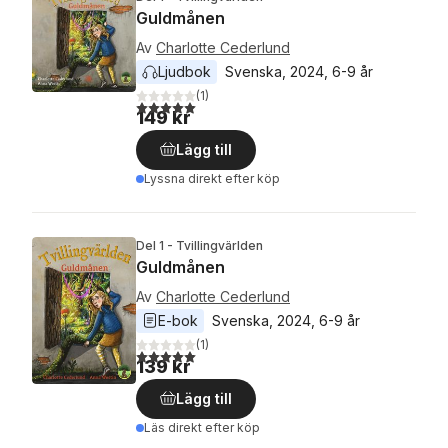
Guldmånen
Av
Charlotte Cederlund
Ljudbok
Svenska
, 
2024
, 
6-9 år
(
1
)
5,0
utav 5 stjärnor. Totalt antal röster:
149 kr
Lägg till
Lyssna direkt efter köp
Del 1 - Tvillingvärlden
Guldmånen
Av
Charlotte Cederlund
E-bok
Svenska
, 
2024
, 
6-9 år
(
1
)
5,0
utav 5 stjärnor. Totalt antal röster:
139 kr
Lägg till
Läs direkt efter köp