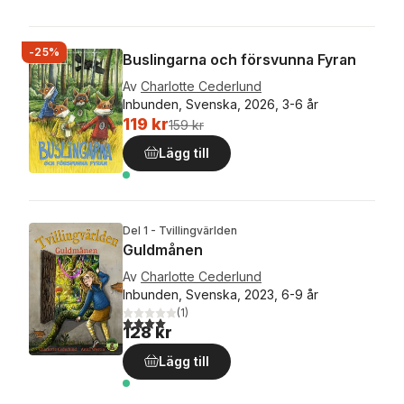
-25%
Buslingarna och försvunna Fyran
Av
Charlotte Cederlund
Inbunden, Svenska, 2026, 3-6 år
119 kr
159 kr
Lägg till
Del 1 - Tvillingvärlden
Guldmånen
Av
Charlotte Cederlund
Inbunden, Svenska, 2023, 6-9 år
(
1
)
4,0
utav 5 stjärnor. Totalt antal röster:
128 kr
Lägg till