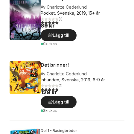
Av
Charlotte Cederlund
Pocket, Svenska, 2019, 15+ år
(
1
)
5,0
utav 5 stjärnor. Totalt antal röster:
89 kr
Lägg till
Skickas
Det brinner!
Av
Charlotte Cederlund
Inbunden, Svenska, 2019, 6-9 år
(
1
)
5,0
utav 5 stjärnor. Totalt antal röster:
129 kr
Lägg till
Skickas
Del 1 - Racingbröder