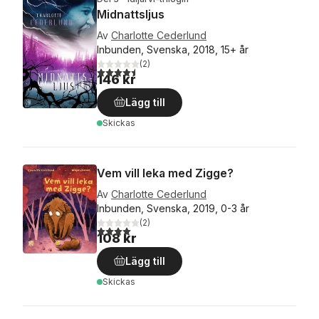
Midnattsljus
Av
Charlotte Cederlund
Inbunden, Svenska, 2018, 15+ år
(
2
)
4,5
utav 5 stjärnor. Totalt antal röster:
146 kr
Lägg till
Skickas
Vem vill leka med Zigge?
Av
Charlotte Cederlund
Inbunden, Svenska, 2019, 0-3 år
(
2
)
4,0
utav 5 stjärnor. Totalt antal röster:
108 kr
Lägg till
Skickas