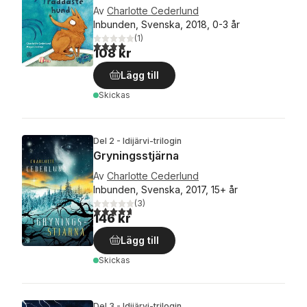
Av
Charlotte Cederlund
Inbunden, Svenska, 2018, 0-3 år
(
1
)
4,0
utav 5 stjärnor. Totalt antal röster:
108 kr
Lägg till
Skickas
Del 2 - Idijärvi-trilogin
Gryningsstjärna
Av
Charlotte Cederlund
Inbunden, Svenska, 2017, 15+ år
(
3
)
4,7
utav 5 stjärnor. Totalt antal röster:
146 kr
Lägg till
Skickas
Del 3 - Idijärvi-trilogin