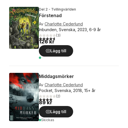
Del 2 - Tvillingvärlden
Förstenad
Av
Charlotte Cederlund
Inbunden, Svenska, 2023, 6-9 år
(
3
)
4,7
utav 5 stjärnor. Totalt antal röster:
126 kr
Lägg till
Middagsmörker
Av
Charlotte Cederlund
Pocket, Svenska, 2018, 15+ år
(
2
)
4,0
utav 5 stjärnor. Totalt antal röster:
89 kr
Lägg till
Skickas