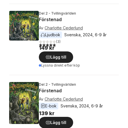
Del 2 - Tvillingvärlden
Förstenad
Av
Charlotte Cederlund
Ljudbok
Svenska
, 
2024
, 
6-9 år
(
3
)
5,0
utav 5 stjärnor. Totalt antal röster:
149 kr
Lägg till
Lyssna direkt efter köp
Del 2 - Tvillingvärlden
Förstenad
Av
Charlotte Cederlund
E-bok
Svenska
, 
2024
, 
6-9 år
139 kr
Lägg till