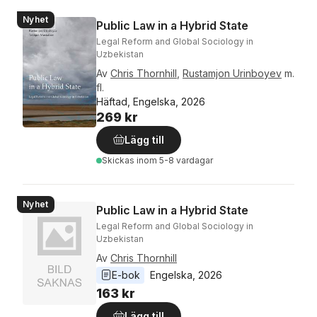
Nyhet
Public Law in a Hybrid State
Legal Reform and Global Sociology in
Uzbekistan
Av
Chris Thornhill
,
Rustamjon Urinboyev
m.
fl.
Häftad, Engelska, 2026
269 kr
Lägg till
Skickas
inom 5-8 vardagar
Nyhet
Public Law in a Hybrid State
Legal Reform and Global Sociology in
Uzbekistan
Av
Chris Thornhill
E-bok
Engelska
, 
2026
163 kr
Lägg till