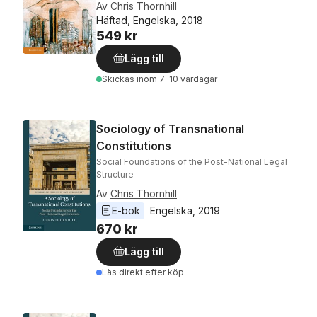
Av
Chris Thornhill
Häftad, Engelska, 2018
549 kr
Lägg till
Skickas
inom 7-10 vardagar
Sociology of Transnational
Constitutions
Social Foundations of the Post-National Legal
Structure
Av
Chris Thornhill
E-bok
Engelska
, 
2019
670 kr
Lägg till
Läs direkt efter köp