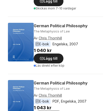
Lägg till
Skickas
inom 7-10 vardagar
German Political Philosophy
The Metaphysics of Law
Av
Chris Thornhill
E-bok
Engelska
, 
2007
1 040 kr
Lägg till
Läs direkt efter köp
German Political Philosophy
The Metaphysics of Law
Av
Chris Thornhill
E-bok
PDF
, 
Engelska
, 
2007
1 043 kr