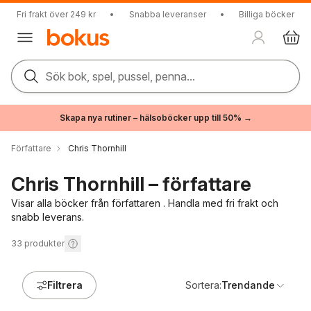
Fri frakt över 249 kr
•
Snabba leveranser
•
Billiga böcker
Sök bok, spel, pussel, penna...
Skapa nya rutiner – hälsoböcker upp till 50% →
Författare
Chris Thornhill
Chris Thornhill – författare
Visar alla böcker från författaren . Handla med fri frakt och
snabb leverans.
33
produkter
Filtrera
Sortera:
Trendande