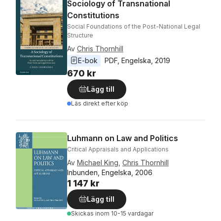
Sociology of Transnational
Constitutions
Social Foundations of the Post-National Legal
Structure
Av
Chris Thornhill
E-bok
PDF
, 
Engelska
, 
2019
670 kr
Lägg till
Läs direkt efter köp
Luhmann on Law and Politics
Critical Appraisals and Applications
Av
Michael King
,
Chris Thornhill
Inbunden, Engelska, 2006
1 147 kr
Lägg till
Skickas
inom 10-15 vardagar