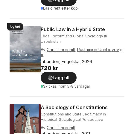
Läs direkt efter köp
Nyhet
Public Law in a Hybrid State
Legal Reform and Global Sociology in
Uzbekistan
Av
Chris Thornhill
,
Rustamjon Urinboyev
m.
fl.
Inbunden, Engelska, 2026
720 kr
Lägg till
Skickas
inom 5-8 vardagar
A Sociology of Constitutions
Constitutions and State Legitimacy in
Historical-Sociological Perspective
Av
Chris Thornhill
Inbunden, Engelska, 2011