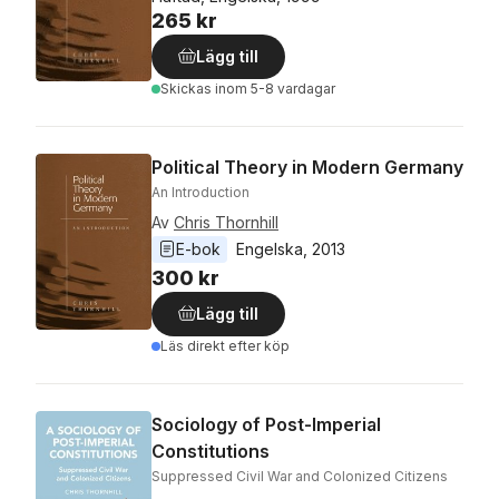
265 kr
Lägg till
Skickas
inom 5-8 vardagar
Political Theory in Modern Germany
An Introduction
Av
Chris Thornhill
E-bok
Engelska
, 
2013
300 kr
Lägg till
Läs direkt efter köp
Sociology of Post-Imperial
Constitutions
Suppressed Civil War and Colonized Citizens