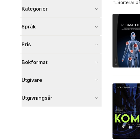
Sorterar p
Kategorier
Böcker
Språk
Deckare
1
Medicin
1
Pris
Visa fler
Visa fler
Bokformat
Utgivare
Utgivningsår