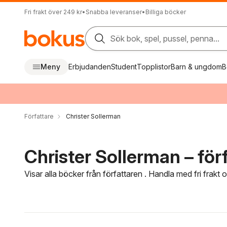
Fri frakt över 249 kr
•
Snabba leveranser
•
Billiga böcker
Sök bok, spel, pussel, penna...
Meny
Erbjudanden
Student
Topplistor
Barn & ungdom
B
Författare
Christer Sollerman
Christer Sollerman – för
Visar alla böcker från författaren . Handla med fri frakt
Hoppa över filtreringsmeny