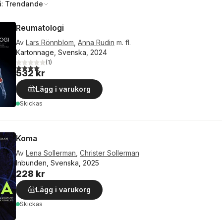
å:
Trendande
Reumatologi
Av
Lars Rönnblom
,
Anna Rudin
m. fl.
Kartonnage, Svenska, 2024
(
1
)
4,0
utav 5 stjärnor. Totalt antal röster:
532 kr
Lägg i varukorg
Skickas
Koma
Av
Lena Sollerman
,
Christer Sollerman
Inbunden, Svenska, 2025
228 kr
Lägg i varukorg
Skickas