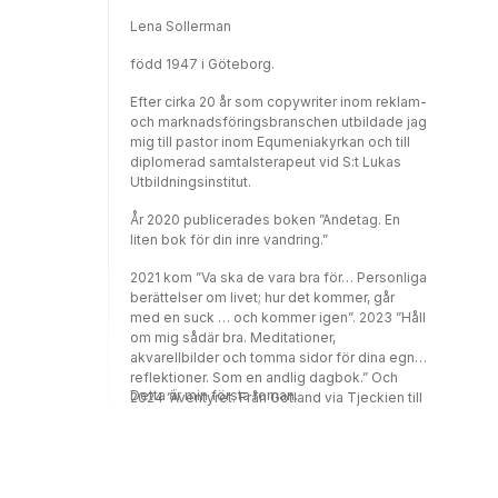
Lena Sollerman
född 1947 i Göteborg.
Efter cirka 20 år som copywriter inom reklam-
och marknadsföringsbranschen utbildade jag
mig till pastor inom Equmeniakyrkan och till
diplomerad samtalsterapeut vid S:t Lukas
Utbildningsinstitut.
År 2020 publicerades boken ”Andetag. En
liten bok för din inre vandring.”
2021 kom ”Va ska de vara bra för… Personliga
berättelser om livet; hur det kommer, går
med en suck … och kommer igen”. 2023 ”Håll
om mig sådär bra. Meditationer,
akvarellbilder och tomma sidor för dina egna
reflektioner. Som en andlig dagbok.” Och
Detta är min första roman.
2024 ”Äventyret. Från Gotland via Tjeckien till
Björkö”.