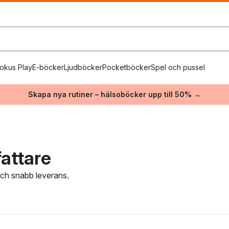
okus Play
E-böcker
Ljudböcker
Pocketböcker
Spel och pussel
Skapa nya rutiner – hälsoböcker upp till 50% →
fattare
 och snabb leverans.