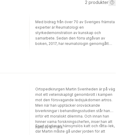
2
produkter
Med bidrag från över 70 av Sveriges främsta
experter är Reumatologi en
styrkedemonstration av kunskap och
samarbete. Sedan den förra utgåvan av
boken, 2017, har reumatologin genomgått
stora förändringar. Nya läkemedel har
introducerats och vi har fått ökad kunskap
om grundläggande sjukdomsmekanismer
som lett till nya diagnoser och förändrat
sättet på vilket reumatiska sjukdomar
hanteras.Den fjärde upplagan av
Reumatologi bygger på det gedigna arvet
från tidigare versioner och kombinerar det
Ortopedkirurgen Martin Svenheden är på väg
med de senaste rönen. Boken erbjuder en
mot ett vetenskapligt genombrott i kampen
grundlig genomgång av allt från
mot den försvagande ledsjukdomen artros.
diagnosmetoder och behandlingsalternativ
Men när han upptäcker oroväckande
till komplikationer och patienthantering. Här
biverkningar i behandlingsstudien står han
finner läsaren också nyttig information om
inför ett moraliskt dilemma. Och innan han
bild- och laboratoriediagnostik,
hinner varna forskningschefen, inser han att
immunbehandling, graviditet och
Snart startar en hänsynslös katt och råtta-lek,
hans liv är i fara.
kardiovaskulära risker.Reumatologi vänder
där Martin måste gå under jorden för att