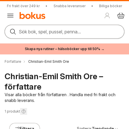
Fri frakt över 249 kr
•
Snabba leveranser
•
Billiga böcker
Sök bok, spel, pussel, penna...
Skapa nya rutiner – hälsoböcker upp till 50% →
Författare
Christian-Emil Smith Ore
Christian-Emil Smith Ore –
författare
Visar alla böcker från författaren . Handla med fri frakt och
snabb leverans.
1
produkt
Filtrera
Sortera:
Trendande