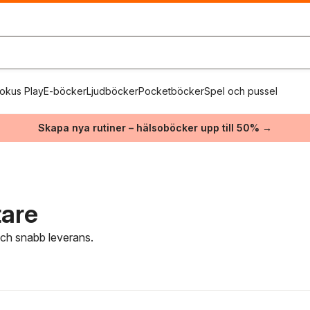
okus Play
E-böcker
Ljudböcker
Pocketböcker
Spel och pussel
Skapa nya rutiner – hälsoböcker upp till 50% →
tare
 och snabb leverans.