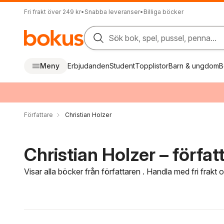
Fri frakt över 249 kr
•
Snabba leveranser
•
Billiga böcker
Sök bok, spel, pussel, penna...
Meny
Erbjudanden
Student
Topplistor
Barn & ungdom
B
Författare
Christian Holzer
Christian Holzer – förfat
Visar alla böcker från författaren . Handla med fri frakt
Hoppa över filtreringsmeny