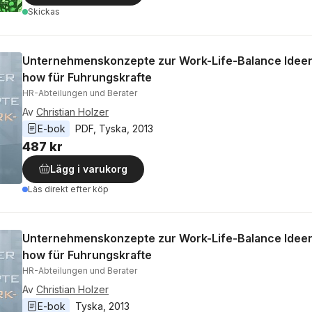
Skickas
Unternehmenskonzepte zur Work-Life-Balance Idee
how für Fuhrungskrafte
HR-Abteilungen und Berater
Av
Christian Holzer
E-bok
PDF
, 
Tyska
, 
2013
487 kr
Lägg i varukorg
Läs direkt efter köp
Unternehmenskonzepte zur Work-Life-Balance Idee
how für Fuhrungskrafte
HR-Abteilungen und Berater
Av
Christian Holzer
E-bok
Tyska
, 
2013