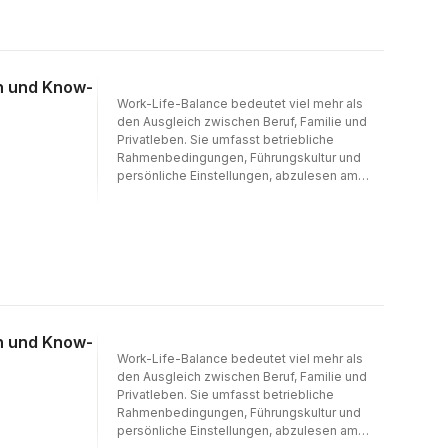
n und Know-
Work-Life-Balance bedeutet viel mehr als
den Ausgleich zwischen Beruf, Familie und
Privatleben. Sie umfasst betriebliche
Rahmenbedingungen, Führungskultur und
persönliche Einstellungen, abzulesen am
besseren Unternehmensimage,
erfolgreicherem Recruiting, weniger
Personalfluktuation und Krankenstand,
langfristig auf hohem Niveau arbeitenden
Führungskräften, besserer
Widerstandsfähigkeit des Unternehmens
gegenüber kritischen Situationen und
zufriedeneren Kunden. Für die Mitarbeiter
heißt das höhere Leistungsfähigkeit,
n und Know-
Produktivität und Motivation aus sich heraus
Work-Life-Balance bedeutet viel mehr als
durch die Ausgewogenheit von Arbeit,
den Ausgleich zwischen Beruf, Familie und
Gesundheit, sozialen Beziehungen, Zeit für
Privatleben. Sie umfasst betriebliche
sich und Sinn. Auf dieser Basis entwickeln
Rahmenbedingungen, Führungskultur und
Unternehmen eine unvergleichlich stärkere
persönliche Einstellungen, abzulesen am
Kraft als über Druck, Kontrolle oder andere