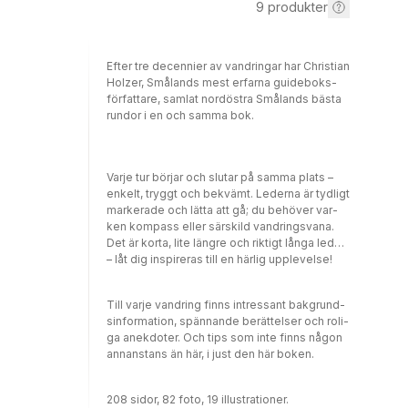
9
produkter
Ef­ter tre de­cen­nier av van­dringar har Chris­ti­an
Hol­zer, Smålands mest er­far­na gui­de­boks­
för­fat­ta­re, sam­lat nord­öst­ra Smålands bästa
rundor i en och sam­ma bok.
Var­je tur bör­jar och slut­ar på sam­ma plats –
en­kelt, tryggt och bek­vämt. Le­der­na är tyd­ligt
mar­ke­ra­de och lät­ta att gå; du be­hö­ver var­
ken kom­pass el­ler särs­kild van­drings­va­na.
Det är kor­ta, lite längre och rik­tigt lån­ga le­der
– låt dig in­spi­reras till en här­lig upp­level­se!
Till var­je van­dring finns in­tres­sant bak­grund­
sin­for­ma­ti­on, spännan­de be­rät­tel­ser och ro­li­
ga anek­do­ter. Och tips som inte finns någon
annanstans än här, i just den här bo­ken.
208 sidor, 82 foto, 19 illustrationer.