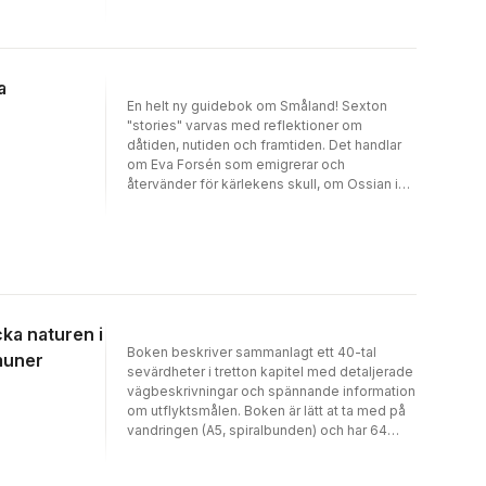
a
En helt ny guidebok om Småland! Sexton
"stories" varvas med reflektioner om
dåtiden, nutiden och framtiden. Det handlar
om Eva Forsén som emigrerar och
återvänder för kärlekens skull, om Ossian i
backen som spelar munspel, om
stenmursbyggaren Sven Petters envishet,
om Jonas Peter som kanske blev mördad,
om två präster som slår ihjäl varandra, och
om många fler intressanta människor och
tänkvärda begivenheter. Boken guidar dig till
de vackra platserna där det hände och ger
cka naturen i
mängder med tips för utflykter i närheten.
Boken beskriver sammanlagt ett 40-tal
muner
Exakta vägbeskrivningar och många vackra
sevärdheter i tretton kapitel med detaljerade
foto gör lust till upptäcktsresor genom rum
vägbeskrivningar och spännande information
och tid. En värdefull guidebok, som är både
om utflyktsmålen. Boken är lätt at ta med på
underhållande och tänkvärd. Format 220x280
vandringen (A5, spiralbunden) och har 64
mm, 208 sidor, med 68 foto och över 30
sidor. Läs mer på www.baseboforlag.se!
illustrationer, hardcover med trådbindning
och märkband.