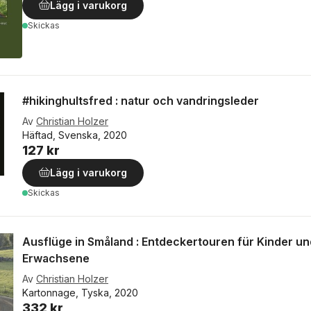
Lägg i varukorg
Skickas
#hikinghultsfred : natur och vandringsleder
Av
Christian Holzer
Häftad, Svenska, 2020
127 kr
Lägg i varukorg
Skickas
Ausflüge in Småland : Entdeckertouren für Kinder un
Erwachsene
Av
Christian Holzer
Kartonnage, Tyska, 2020
332 kr