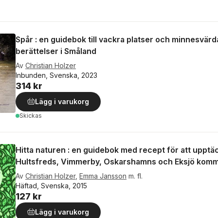
Spår : en guidebok till vackra platser och minnesvärd
berättelser i Småland
Av
Christian Holzer
Inbunden, Svenska, 2023
314 kr
Lägg i varukorg
Skickas
Hitta naturen : en guidebok med recept för att upptä
Hultsfreds, Vimmerby, Oskarshamns och Eksjö kom
Av
Christian Holzer
,
Emma Jansson
m. fl.
Häftad, Svenska, 2015
127 kr
Lägg i varukorg