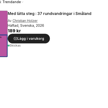
å:
Trendande
Med lätta steg : 37 rundvandringar i Småland
Av
Christian Holzer
Häftad, Svenska, 2026
189 kr
Lägg i varukorg
Skickas