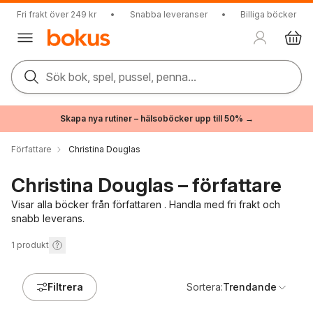
Fri frakt över 249 kr
•
Snabba leveranser
•
Billiga böcker
Sök bok, spel, pussel, penna...
Skapa nya rutiner – hälsoböcker upp till 50% →
Författare
Christina Douglas
Christina Douglas – författare
Visar alla böcker från författaren . Handla med fri frakt och
snabb leverans.
1
produkt
Filtrera
Sortera:
Trendande