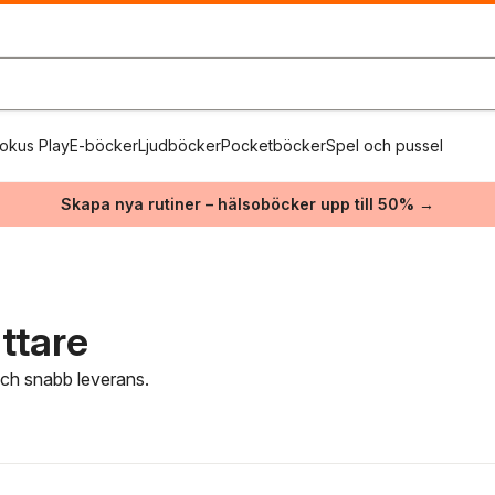
okus Play
E-böcker
Ljudböcker
Pocketböcker
Spel och pussel
Skapa nya rutiner – hälsoböcker upp till 50% →
ttare
 och snabb leverans.