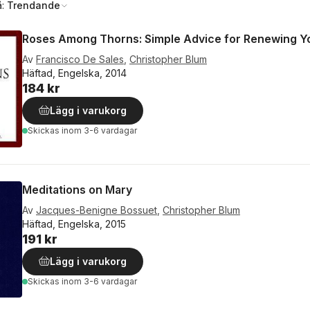
å:
Trendande
Roses Among Thorns: Simple Advice for Renewing Yo
Av
Francisco De Sales
,
Christopher Blum
Häftad, Engelska, 2014
184 kr
Lägg i varukorg
Skickas
inom 3-6 vardagar
Meditations on Mary
Av
Jacques-Benigne Bossuet
,
Christopher Blum
Häftad, Engelska, 2015
191 kr
Lägg i varukorg
Skickas
inom 3-6 vardagar