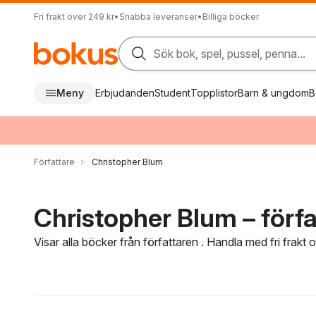
Fri frakt över 249 kr
•
Snabba leveranser
•
Billiga böcker
Sök bok, spel, pussel, penna...
Meny
Erbjudanden
Student
Topplistor
Barn & ungdom
B
Författare
Christopher Blum
Christopher Blum – förfa
Visar alla böcker från författaren . Handla med fri frakt
Hoppa över filtreringsmeny