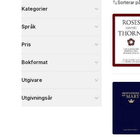
Sorterar p
Kategorier
Visa fler
Språk
Visa fler
Pris
Bokformat
Utgivare
Utgivningsår