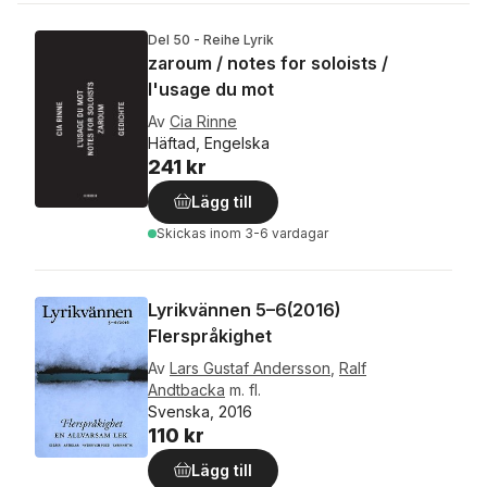
Del 50 - Reihe Lyrik
zaroum / notes for soloists /
l'usage du mot
Av
Cia Rinne
Häftad, Engelska
241 kr
Lägg till
Skickas
inom 3-6 vardagar
Lyrikvännen 5–6(2016)
Flerspråkighet
Av
Lars Gustaf Andersson
,
Ralf
Andtbacka
m. fl.
Svenska, 2016
110 kr
Lägg till