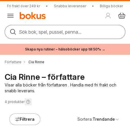
Fri frakt över 249 kr
•
Snabba leveranser
•
Billiga böcker
Sök bok, spel, pussel, penna...
Skapa nya rutiner – hälsoböcker upp till 50% →
Författare
Cia Rinne
Cia Rinne – författare
Visar alla böcker från författaren . Handla med fri frakt och
snabb leverans.
4
produkter
Filtrera
Sortera:
Trendande