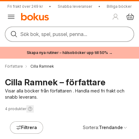
Fri frakt över 249 kr
•
Snabba leveranser
•
Billiga böcker
Sök bok, spel, pussel, penna...
Skapa nya rutiner – hälsoböcker upp till 50% →
Författare
Cilla Ramnek
Cilla Ramnek – författare
Visar alla böcker från författaren . Handla med fri frakt och
snabb leverans.
4
produkter
Filtrera
Sortera:
Trendande