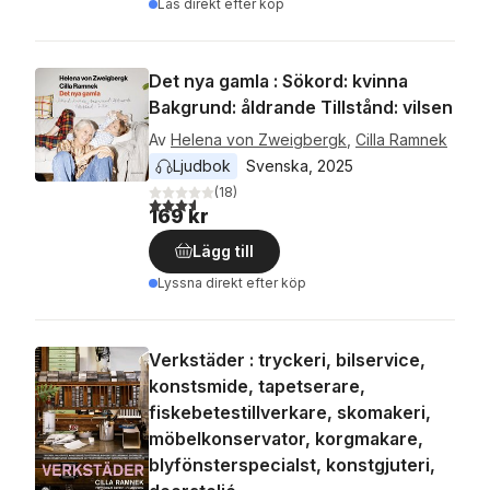
Läs direkt efter köp
Det nya gamla : Sökord: kvinna
Bakgrund: åldrande Tillstånd: vilsen
Av
Helena von Zweigbergk
,
Cilla Ramnek
Ljudbok
Svenska
, 
2025
(
18
)
3,6
utav 5 stjärnor. Totalt antal röster:
169 kr
Lägg till
Lyssna direkt efter köp
Verkstäder : tryckeri, bilservice,
konstsmide, tapetserare,
fiskebetestillverkare, skomakeri,
möbelkonservator, korgmakare,
blyfönsterspecialst, konstgjuteri,