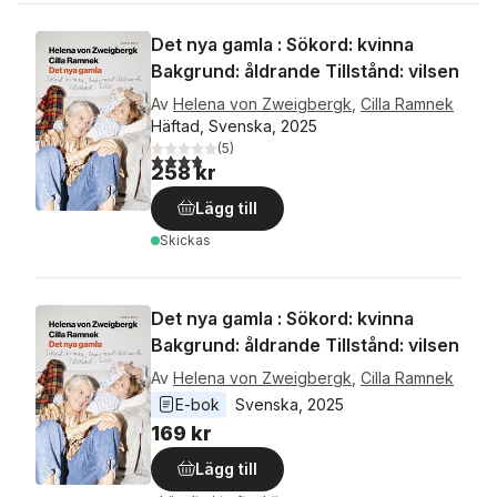
Det nya gamla : Sökord: kvinna
Bakgrund: åldrande Tillstånd: vilsen
Av
Helena von Zweigbergk
,
Cilla Ramnek
Häftad, Svenska, 2025
(
5
)
3,8
utav 5 stjärnor. Totalt antal röster:
258 kr
Lägg till
Skickas
Det nya gamla : Sökord: kvinna
Bakgrund: åldrande Tillstånd: vilsen
Av
Helena von Zweigbergk
,
Cilla Ramnek
E-bok
Svenska
, 
2025
169 kr
Lägg till