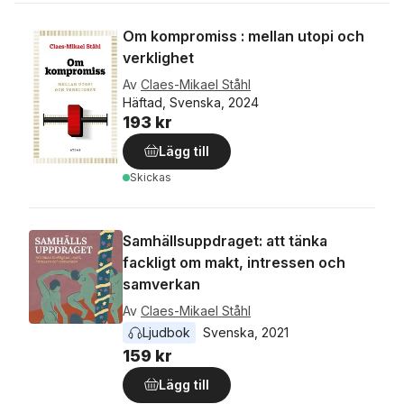
Om kompromiss : mellan utopi och
verklighet
Av
Claes-Mikael Ståhl
Häftad, Svenska, 2024
193 kr
Lägg till
Skickas
Samhällsuppdraget: att tänka
fackligt om makt, intressen och
samverkan
Av
Claes-Mikael Ståhl
Ljudbok
Svenska
, 
2021
159 kr
Lägg till