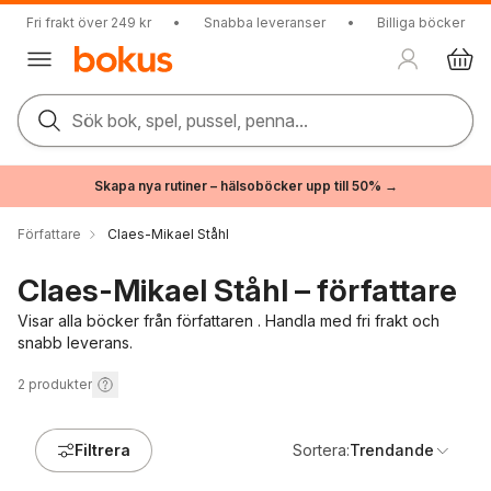
Fri frakt över 249 kr
•
Snabba leveranser
•
Billiga böcker
Sök bok, spel, pussel, penna...
Skapa nya rutiner – hälsoböcker upp till 50% →
Författare
Claes-Mikael Ståhl
Claes-Mikael Ståhl – författare
Visar alla böcker från författaren . Handla med fri frakt och
snabb leverans.
2
produkter
Filtrera
Sortera:
Trendande