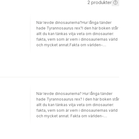
2
produkter
När levde dinosaurierna?Hur långa tänder
hade Tyrannosaurus rex?I den här boken står
allt du kan tänkas vilja veta om dinosaurier:
fakta, vem som är vem i dinosauriernas värld
och mycket annat.Fakta om världen-
böckerna är fullmatade med uppdaterad
information om olika ämnen ? och de är roliga
att läsa också.Samla alla böcker i serien!
När levde dinosaurierna? Hur långa tänder
hade Tyrannosaurus rex? I den här boken står
allt du kan tänkas vilja veta om dinosaurier:
fakta, vem som är vem i dinosauriernas värld
och mycket annat. Fakta om världen-
böckerna är fullmatade med uppdaterad
information om olika ämnen – och de är roliga
att läsa också. Samla alla böcker i serien!