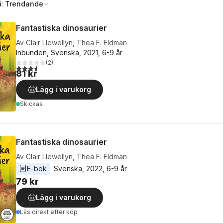
å:
Trendande
Fantastiska dinosaurier
Av
Clair Llewellyn
,
Thea F. Eldman
Inbunden, Svenska, 2021, 6-9 år
(
2
)
3,5
utav 5 stjärnor. Totalt antal röster:
81 kr
Lägg i varukorg
Skickas
Fantastiska dinosaurier
Av
Clair Llewellyn
,
Thea F. Eldman
E-bok
Svenska
, 
2022
, 
6-9 år
79 kr
Lägg i varukorg
Läs direkt efter köp