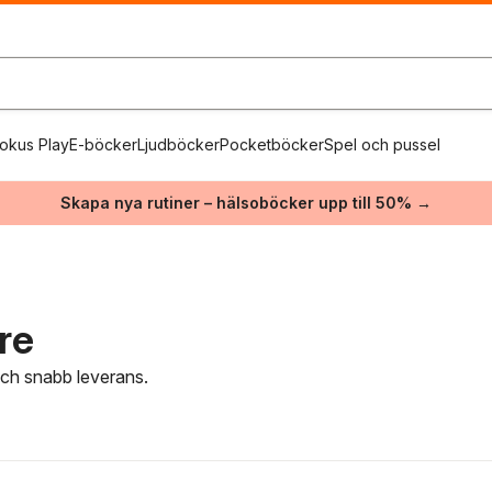
okus Play
E-böcker
Ljudböcker
Pocketböcker
Spel och pussel
Skapa nya rutiner – hälsoböcker upp till 50% →
are
 och snabb leverans.