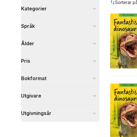
Sorterar p
Kategorier
Böcker
Språk
Barn och ungdom
2
Visa fler
Ålder
Visa fler
Pris
Bokformat
Utgivare
Utgivningsår