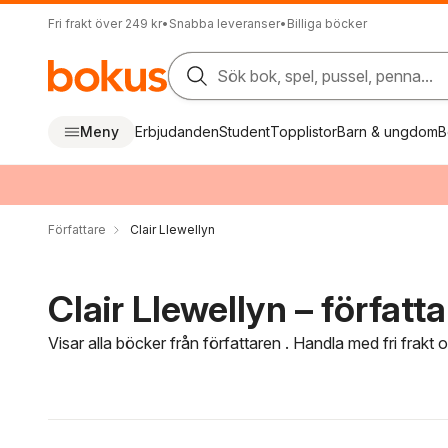
Fri frakt över 249 kr
•
Snabba leveranser
•
Billiga böcker
Sök bok, spel, pussel, penna...
Meny
Erbjudanden
Student
Topplistor
Barn & ungdom
B
Författare
Clair Llewellyn
Clair Llewellyn – författ
Visar alla böcker från författaren . Handla med fri frakt
Hoppa över filtreringsmeny