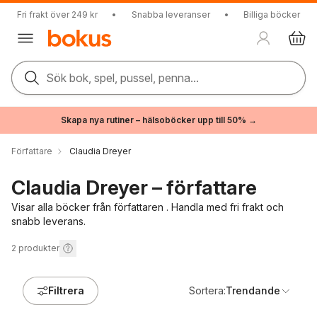
Fri frakt över 249 kr
•
Snabba leveranser
•
Billiga böcker
Sök bok, spel, pussel, penna...
Skapa nya rutiner – hälsoböcker upp till 50% →
Författare
Claudia Dreyer
Claudia Dreyer – författare
Visar alla böcker från författaren . Handla med fri frakt och
snabb leverans.
2
produkter
Filtrera
Sortera:
Trendande