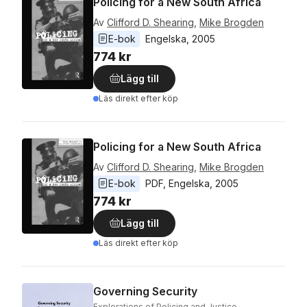
Policing for a New South Africa
Av
Clifford D. Shearing
,
Mike Brogden
E-bok
Engelska
, 
2005
774 kr
Lägg till
Läs direkt efter köp
Policing for a New South Africa
Av
Clifford D. Shearing
,
Mike Brogden
E-bok
PDF
, 
Engelska
, 
2005
774 kr
Lägg till
Läs direkt efter köp
Governing Security
Explorations of Policing and Justice