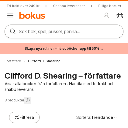
Fri frakt över 249 kr
•
Snabba leveranser
•
Billiga böcker
Sök bok, spel, pussel, penna...
Skapa nya rutiner – hälsoböcker upp till 50% →
Författare
Clifford D. Shearing
Clifford D. Shearing – författare
Visar alla böcker från författaren . Handla med fri frakt och
snabb leverans.
8
produkter
Filtrera
Sortera:
Trendande