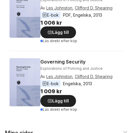
Av
Les Johnston
,
Clifford D. Shearing
E-bok
PDF
, 
Engelska
, 
2013
1 006 kr
Lägg till
Läs direkt efter köp
Governing Security
Explorations of Policing and Justice
Av
Les Johnston
,
Clifford D. Shearing
E-bok
Engelska
, 
2013
1 009 kr
Lägg till
Läs direkt efter köp