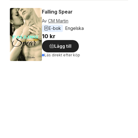
Falling Spear
Av
CM Martin
E-bok
Engelska
10 kr
Lägg till
Läs direkt efter köp