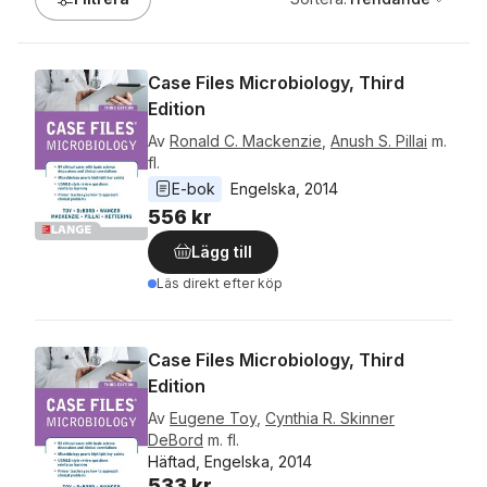
Case Files Microbiology, Third
Edition
Av
Ronald C. Mackenzie
,
Anush S. Pillai
m.
fl.
E-bok
Engelska
, 
2014
556 kr
Lägg till
Läs direkt efter köp
Case Files Microbiology, Third
Edition
Av
Eugene Toy
,
Cynthia R. Skinner
DeBord
m. fl.
Häftad, Engelska, 2014
533 kr