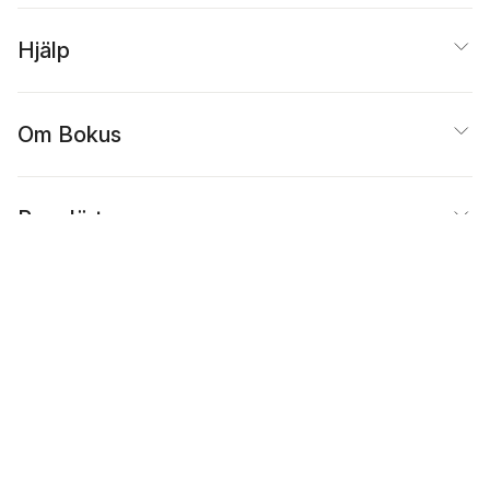
Hjälp
Om Bokus
Populärt
Inspiration
Bokus
@
Cookies
Anpassa cookies
Integritetspolicy
Köpvillkor