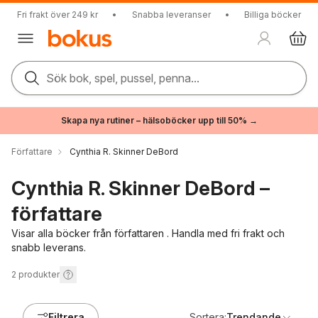
Fri frakt över 249 kr
•
Snabba leveranser
•
Billiga böcker
Sök bok, spel, pussel, penna...
Skapa nya rutiner – hälsoböcker upp till 50% →
Författare
Cynthia R. Skinner DeBord
Cynthia R. Skinner DeBord –
författare
Visar alla böcker från författaren . Handla med fri frakt och
snabb leverans.
2
produkter
Filtrera
Sortera:
Trendande