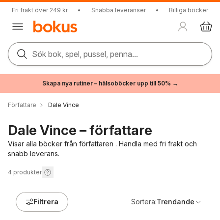
Fri frakt över 249 kr
•
Snabba leveranser
•
Billiga böcker
Sök bok, spel, pussel, penna...
Skapa nya rutiner – hälsoböcker upp till 50% →
Författare
Dale Vince
Dale Vince – författare
Visar alla böcker från författaren . Handla med fri frakt och
snabb leverans.
4
produkter
Filtrera
Sortera:
Trendande