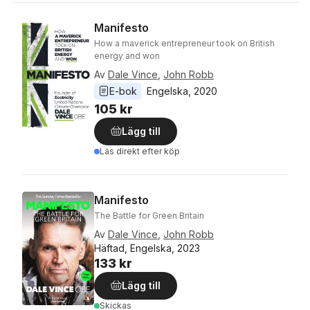
Manifesto
How a maverick entrepreneur took on British
energy and won
Av
Dale Vince
,
John Robb
E-bok
Engelska
, 
2020
105 kr
Lägg till
Läs direkt efter köp
Manifesto
The Battle for Green Britain
Av
Dale Vince
,
John Robb
Häftad, Engelska, 2023
133 kr
Lägg till
Skickas