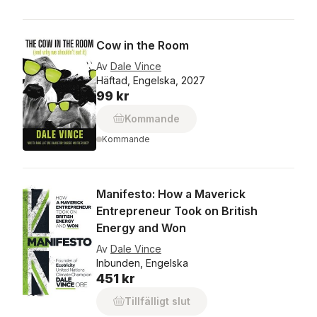
Cow in the Room
Av
Dale Vince
Häftad, Engelska, 2027
99 kr
Kommande
Kommande
Manifesto: How a Maverick
Entrepreneur Took on British
Energy and Won
Av
Dale Vince
Inbunden, Engelska
451 kr
Tillfälligt slut