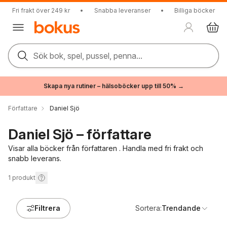
Fri frakt över 249 kr
•
Snabba leveranser
•
Billiga böcker
Sök bok, spel, pussel, penna...
Skapa nya rutiner – hälsoböcker upp till 50% →
Författare
Daniel Sjö
Daniel Sjö – författare
Visar alla böcker från författaren . Handla med fri frakt och
snabb leverans.
1
produkt
Filtrera
Sortera:
Trendande